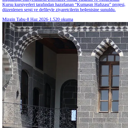
Kursu kursiyerleri tarafından hazırlanan “Kumaşın Hafızası” projesi,
düzenlenen sergi ve defileyle ziyaretçilerin beğenisine sunuldu.
Mizgin Tabu
·
8 Haz 2026
·
1.520
okuma