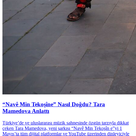
“Navê Min Tekoşîne” Nasıl Doğdu? Tara
Mamedova Anlattı
Türkiye’de ve uluslararası müzik sahnesinde özgün tarzıyla dikkat
çeken Tara Mamedova, yeni şarkısı “Navê Min Tekoşîn e”yi 1
Mayıs’ta tüm dijital platformlar ve YouTube üzerinden dinleyiciyle