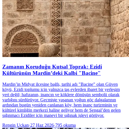
Zamanın Koruduğu Kutsal Toprak: Ezidi
Kültürünün Mardin’deki Kalbi "Bacine"
Mardin’in Midyat ilçesine bağlı, tarihi adı "Bacine" olan Güven
köyü, Ezidi toplumu için yalnızca taş evlerden ibaret bir yerleşim
yeri değil; hafızanın, inancın ve köklere dönüşün sembolü olarak
varlığını sürdürüyor. Geçmişte yaşanan yoğun göç dalgalarının
ardından bugün yeniden canlanan köy, hem inanç turizminin ve
kültürel kimliğin merkezi haline geliyor hem de Şengal’den gelen
sığınmacı Ezidiler için manevi bir sığınak işlevi görüyor.
Rengin Uçkan
·
27 Haz 2026
·
795
okuma