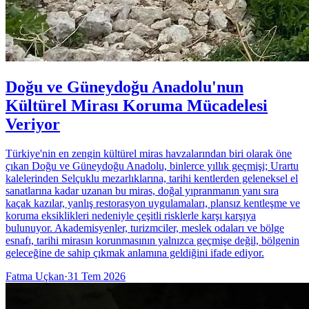
Doğu ve Güneydoğu Anadolu'nun
Kültürel Mirası Koruma Mücadelesi
Veriyor
Türkiye'nin en zengin kültürel miras havzalarından biri olarak öne
çıkan Doğu ve Güneydoğu Anadolu, binlerce yıllık geçmişi; Urartu
kalelerinden Selçuklu mezarlıklarına, tarihi kentlerden geleneksel el
sanatlarına kadar uzanan bu miras, doğal yıpranmanın yanı sıra
kaçak kazılar, yanlış restorasyon uygulamaları, plansız kentleşme ve
koruma eksiklikleri nedeniyle çeşitli risklerle karşı karşıya
bulunuyor. Akademisyenler, turizmciler, meslek odaları ve bölge
esnafı, tarihi mirasın korunmasının yalnızca geçmişe değil, bölgenin
geleceğine de sahip çıkmak anlamına geldiğini ifade ediyor.
Fatma Uçkan
·
31 Tem 2026