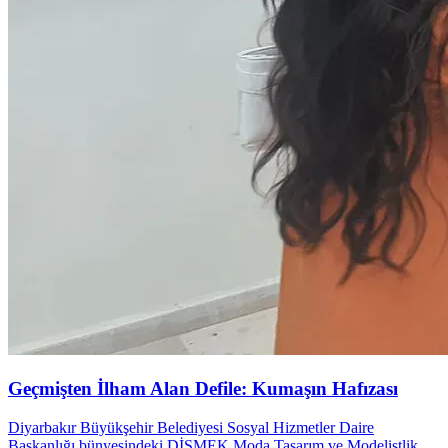
Geçmişten İlham Alan Defile: Kumaşın Hafızası
Diyarbakır Büyükşehir Belediyesi Sosyal Hizmetler Daire
Başkanlığı bünyesindeki DİSMEK Moda Tasarım ve Modelistlik