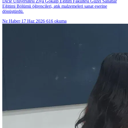
Dicle Üniversitesi Ziya Gökalp Eğitim Fakültesi Güzel Sanatlar
Eğitimi Bölümü öğrencileri, atık malzemeleri sanat eserine
dönüştürdü.
Ne Haber
·
17 Haz 2026
·
616
okuma