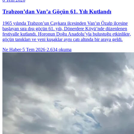
Trabzon’dan Van’a Göçün 61. Yılı Kutlandı
1965 yılında Trabzon’un Çaykara ilçesinden Van’ın Özalp ilçesine
başlayan sıra dışı göçün 61. yılı, Dönerdere Köyü’nde düzenlenen
festivalle kutlandı. Horonun Doğu Anadolu’yla buluştuğu etkinlikte,
göçün tanıkları ve yeni kuşaklar aynı çatı altında bir araya geldi.
Ne Haber
·
5 Tem 2026
·
2.634
okuma