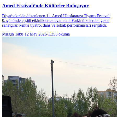
Amed Festivali’nde Kültürler Buluşuyor
Diyarbakır’da düzenlenen 11. Amed Uluslararası Tiyatro Festivali,
9. gününde çeşitli etkinliklerle devam etti. Farklı ülkelerden gelen
sanatçılar, kentte tiyatro, dans ve sokak performansları sergiledi.
Mizgin Tabu
·
12 May 2026
·
1.355
okuma