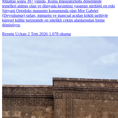
Milattan sonra 397 yılında, Roma İmparatorluğu döneminde
temelleri atılmış olan ve dünyada kesintisiz yaşamın sürdüğü en eski
Süryani Ortodoks manastırı konumunda olan Mor Gabriel
(Deyrulumur) sırları, mimarisi ve inançsal açıdan köklü tarihiyle
küresel kültür turizminde en nitelikli çekim alanlarından birine
dönüşüyor.
Rengin Uçkan
·
2 Tem 2026
·
1.078
okuma