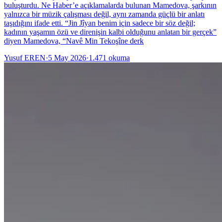
buluşturdu. Ne Haber’e açıklamalarda bulunan Mamedova, şarkının
yalnızca bir müzik çalışması değil, aynı zamanda güçlü bir anlatı
taşıdığını ifade etti. “Jin Jîyan benim için sadece bir söz değil;
kadının yaşamın özü ve direnişin kalbi olduğunu anlatan bir gerçek”
diyen Mamedova, “Navê Min Tekoşîne derk
Yusuf EREN
·
5 May 2026
·
1.471
okuma