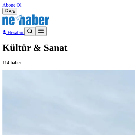
Abone Ol
Ara
Hesabım
Kültür & Sanat
114
haber