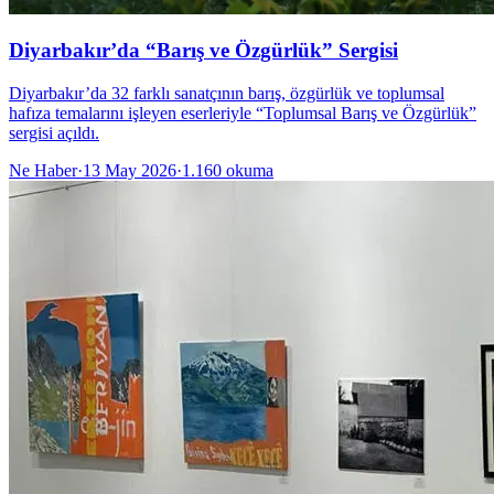
Diyarbakır’da “Barış ve Özgürlük” Sergisi
Diyarbakır’da 32 farklı sanatçının barış, özgürlük ve toplumsal
hafıza temalarını işleyen eserleriyle “Toplumsal Barış ve Özgürlük”
sergisi açıldı.
Ne Haber
·
13 May 2026
·
1.160
okuma