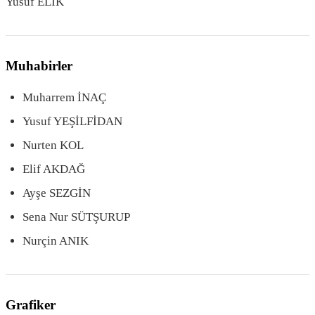
Yusuf ELİK
Muhabirler
Muharrem İNAÇ
Yusuf YEŞİLFİDAN
Nurten KOL
Elif AKDAĞ
Ayşe SEZGİN
Sena Nur SÜTŞURUP
Nurçin ANIK
Grafiker