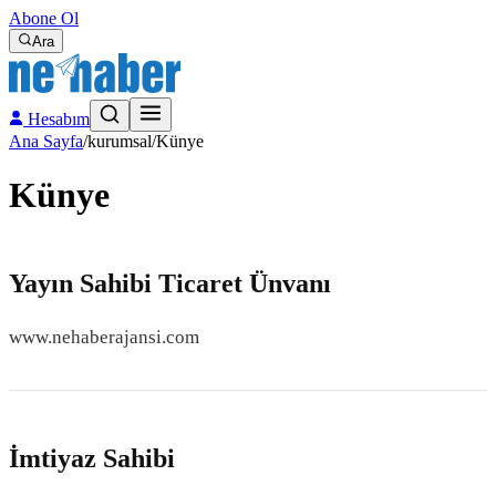
Abone Ol
Ara
Hesabım
Ana Sayfa
/
kurumsal
/
Künye
Künye
Yayın Sahibi Ticaret Ünvanı
www.nehaberajansi.com
İmtiyaz Sahibi