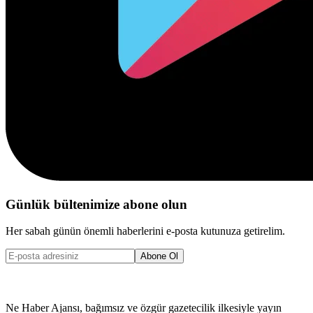
Günlük bültenimize abone olun
Her sabah günün önemli haberlerini e-posta kutunuza getirelim.
Abone Ol
Ne Haber Ajansı, bağımsız ve özgür gazetecilik ilkesiyle yayın