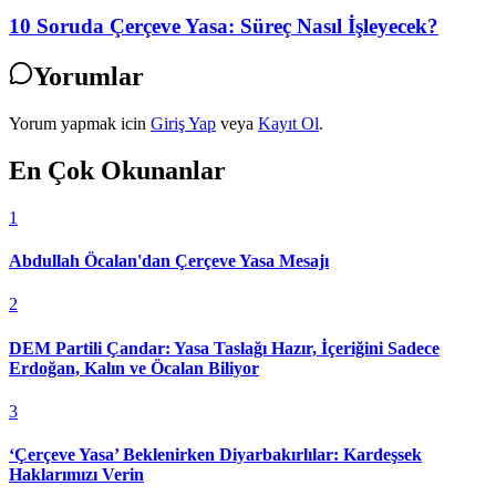
10 Soruda Çerçeve Yasa: Süreç Nasıl İşleyecek?
Yorumlar
Yorum yapmak icin
Giriş Yap
veya
Kayıt Ol
.
En Çok Okunanlar
1
Abdullah Öcalan'dan Çerçeve Yasa Mesajı
2
DEM Partili Çandar: Yasa Taslağı Hazır, İçeriğini Sadece
Erdoğan, Kalın ve Öcalan Biliyor
3
‘Çerçeve Yasa’ Beklenirken Diyarbakırlılar: Kardeşsek
Haklarımızı Verin