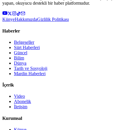
yapan, okuyucu destekli bir haber platformudur.
Künye
Hakkımızda
Gizlilik Politikası
Haberler
Belgeseller
Siirt Haberleri
Güncel
Bilim
Dünya
Tarih ve Sosyoloji
Mardin Haberleri
İçerik
Video
Abonelik
İletişim
Kurumsal
Künye