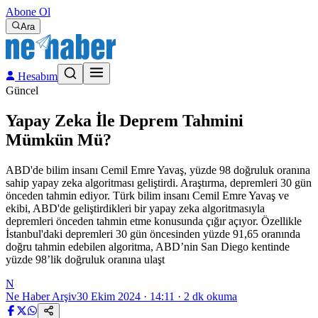
Abone Ol
Ara
Hesabım
Güncel
Yapay Zeka İle Deprem Tahmini
Mümkün Mü?
ABD'de bilim insanı Cemil Emre Yavaş, yüzde 98 doğruluk oranına
sahip yapay zeka algoritması geliştirdi. Araştırma, depremleri 30 gün
önceden tahmin ediyor. Türk bilim insanı Cemil Emre Yavaş ve
ekibi, ABD'de geliştirdikleri bir yapay zeka algoritmasıyla
depremleri önceden tahmin etme konusunda çığır açıyor. Özellikle
İstanbul'daki depremleri 30 gün öncesinden yüzde 91,65 oranında
doğru tahmin edebilen algoritma, ABD’nin San Diego kentinde
yüzde 98’lik doğruluk oranına ulaşt
N
Ne Haber Arşiv
30 Ekim 2024 · 14:11
·
2
dk okuma