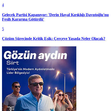
4
Gelecek Partisi Kapanıyor: 'Derin Hayal Kırıklığı Davutoğlu'nu
Fesih Kararına Götürdü'
5
Çözüm Sürecinde Kritik Eşik: Çerçeve Yasada Neler Olacak?