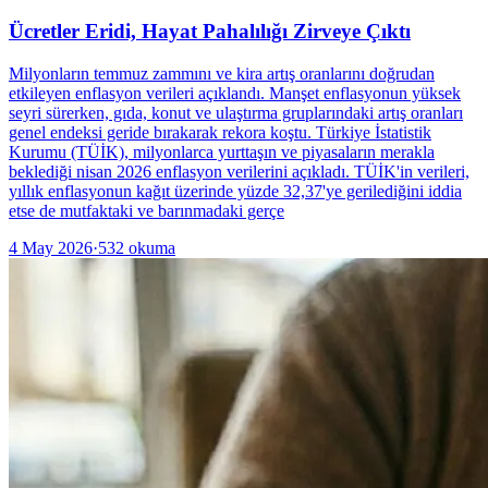
Ücretler Eridi, Hayat Pahalılığı Zirveye Çıktı
Milyonların temmuz zammını ve kira artış oranlarını doğrudan
etkileyen enflasyon verileri açıklandı. Manşet enflasyonun yüksek
seyri sürerken, gıda, konut ve ulaştırma gruplarındaki artış oranları
genel endeksi geride bırakarak rekora koştu. Türkiye İstatistik
Kurumu (TÜİK), milyonlarca yurttaşın ve piyasaların merakla
beklediği nisan 2026 enflasyon verilerini açıkladı. TÜİK'in verileri,
yıllık enflasyonun kağıt üzerinde yüzde 32,37'ye gerilediğini iddia
etse de mutfaktaki ve barınmadaki gerçe
4 May 2026
·
532
okuma