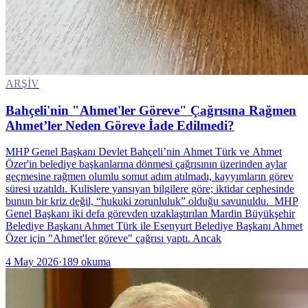
ARŞİV
Bahçeli'nin "Ahmet'ler Göreve" Çağrısına Rağmen
Ahmet’ler Neden Göreve İade Edilmedi?
MHP Genel Başkanı Devlet Bahçeli’nin Ahmet Türk ve Ahmet
Özer'in belediye başkanlarına dönmesi çağrısının üzerinden aylar
geçmesine rağmen olumlu somut adım atılmadı, kayyımların görev
süresi uzatıldı. Kulislere yansıyan bilgilere göre; iktidar cephesinde
bunun bir kriz değil, “hukuki zorunluluk” olduğu savunuldu. MHP
Genel Başkanı iki defa görevden uzaklaştırılan Mardin Büyükşehir
Belediye Başkanı Ahmet Türk ile Esenyurt Belediye Başkanı Ahmet
Özer için "Ahmet'ler göreve" çağrısı yaptı. Ancak
4 May 2026
·
189
okuma