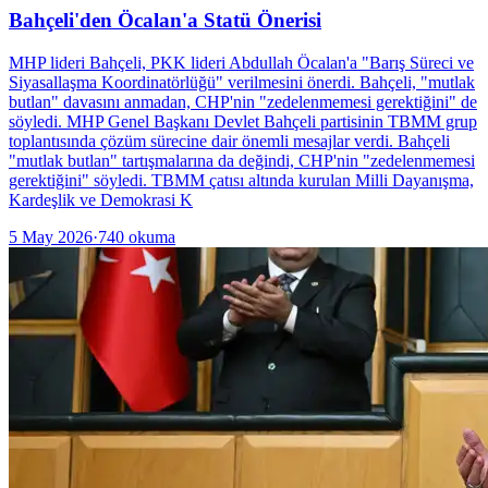
Bahçeli'den Öcalan'a Statü Önerisi
MHP lideri Bahçeli, PKK lideri Abdullah Öcalan'a "Barış Süreci ve
Siyasallaşma Koordinatörlüğü" verilmesini önerdi. Bahçeli, "mutlak
butlan" davasını anmadan, CHP'nin "zedelenmemesi gerektiğini" de
söyledi. MHP Genel Başkanı Devlet Bahçeli partisinin TBMM grup
toplantısında çözüm sürecine dair önemli mesajlar verdi. Bahçeli
"mutlak butlan" tartışmalarına da değindi, CHP'nin "zedelenmemesi
gerektiğini" söyledi. TBMM çatısı altında kurulan Milli Dayanışma,
Kardeşlik ve Demokrasi K
5 May 2026
·
740
okuma