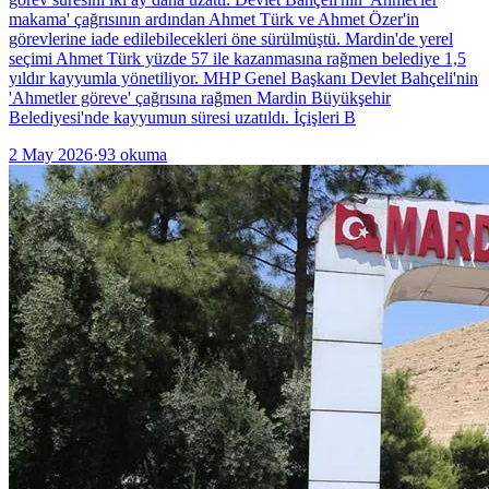
makama' çağrısının ardından Ahmet Türk ve Ahmet Özer'in
görevlerine iade edilebilecekleri öne sürülmüştü. Mardin'de yerel
seçimi Ahmet Türk yüzde 57 ile kazanmasına rağmen belediye 1,5
yıldır kayyumla yönetiliyor. MHP Genel Başkanı Devlet Bahçeli'nin
'Ahmetler göreve' çağrısına rağmen Mardin Büyükşehir
Belediyesi'nde kayyumun süresi uzatıldı. İçişleri B
2 May 2026
·
93
okuma