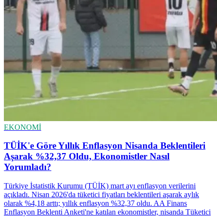
EKONOMİ
TÜİK'e Göre Yıllık Enflasyon Nisanda Beklentileri
Aşarak %32,37 Oldu, Ekonomistler Nasıl
Yorumladı?
Türkiye İstatistik Kurumu (TÜİK) mart ayı enflasyon verilerini
açıkladı. Nisan 2026'da tüketici fiyatları beklentileri aşarak aylık
olarak %4,18 arttı; yıllık enflasyon %32,37 oldu. AA Finans
Enflasyon Beklenti Anketi'ne katılan ekonomistler, nisanda Tüketici