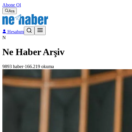
Abone Ol
Ara
Hesabım
N
Ne Haber Arşiv
9893
haber
·
166.219
okuma