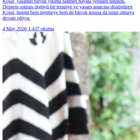
Koşal, yaşadığı büyük yıkıma rağmen hayata yeniden tutundu.
Deprem sonrası örgüyü bir terapiye ve yaşam amacına dönüştüren
Koşal, bugün hem üretmeye hem de birçok insana da umut olmaya
devam ediyor.
4 May 2026
·
1.437
okuma