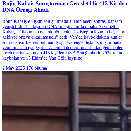
Rojin Kabaiş Soruşturması Genişletildi: 415 Kişiden
DNA Örneği Alındı
Rojin Kabaiş’e ilişkin soruşturmada ailenin talebi sonrası kapsam
genişletildi. 415 kişiden DNA örneği alınırken baba Nizamettin
Kabaiş, “Olayın cinayet olduğu açık. Tek isteğim kızımın başına ne
geldiyse ortaya çıkarılmasıdır” dedi. Van’da kaybolduktan günler
sonra cansız bedeni bulunan Rojin Kabaiş’e ilişkin soruşturmada
yeni bir aşamaya geçildi. Ailenin taleplerinin ardından genişletilen
inceleme kapsamında 415 kişiden DNA örneği alındı. 2024 yılında
kaybolan ve 15 Ekim’de Van Gölü kıyısınd
2 May 2026
·
170
okuma