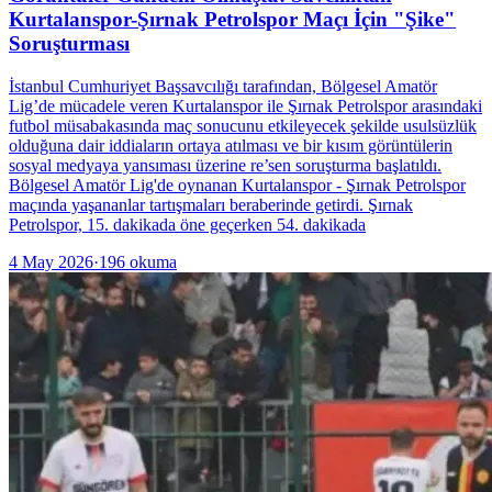
Kurtalanspor-Şırnak Petrolspor Maçı İçin "Şike"
Soruşturması
İstanbul Cumhuriyet Başsavcılığı tarafından, Bölgesel Amatör
Lig’de mücadele veren Kurtalanspor ile Şırnak Petrolspor arasındaki
futbol müsabakasında maç sonucunu etkileyecek şekilde usulsüzlük
olduğuna dair iddiaların ortaya atılması ve bir kısım görüntülerin
sosyal medyaya yansıması üzerine re’sen soruşturma başlatıldı.
Bölgesel Amatör Lig'de oynanan Kurtalanspor - Şırnak Petrolspor
maçında yaşananlar tartışmaları beraberinde getirdi. Şırnak
Petrolspor, 15. dakikada öne geçerken 54. dakikada
4 May 2026
·
196
okuma