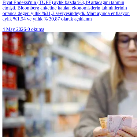
Fiyat Endeksi'nin (TÜFE) aylık bazda %3,19 artacağını tahmin
etmişti. Bloomberg anketine katılan ekonomistlerin tahminlerinin
ortanca değeri yıllık %31,3 seviyesindeydi. Mart ayında enflasyon
aylık %1,94 ve yıllık % 30,87 olarak açıklanm
4 May 2026
·
0
okuma