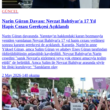
GÜNCEL
Narin Güran Davası: Nevzat Bahtiyar'a 17 Yıl
Hapis Cezası Gerekçesi Açıklandı
Narin Güran davasında, Yargıtay'ın hakkındaki kararı bozmasıyla
yeniden yargılanan Nevzat Bahtiyar'a 17 yıl hapis cezası verilmesi
sonrası kararın gerekçesi de açıklandı. Kararda, Narin'in anne
Yüksel Güran, amca Salim Güran ve ağabey Enes Güran tarafından
öldürüldüğünün anlaşıldığı kaydedildi. Nevzat Bahtiyar'ın Narin
cesedini "sanık Nevzat'a gizlemesi veya yok etmesi amacıyla teslim
ettiği" de belirtildi. Amca Salim ile Nevzat Bahtiyar arasında şöyle
bir ilişki kuruluyor: "Sanıkların olay
2 May 2026
·
140
okuma