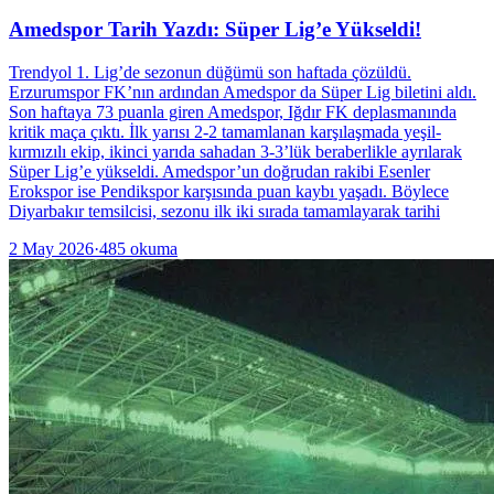
Amedspor Tarih Yazdı: Süper Lig’e Yükseldi!
Trendyol 1. Lig’de sezonun düğümü son haftada çözüldü.
Erzurumspor FK’nın ardından Amedspor da Süper Lig biletini aldı.
Son haftaya 73 puanla giren Amedspor, Iğdır FK deplasmanında
kritik maça çıktı. İlk yarısı 2-2 tamamlanan karşılaşmada yeşil-
kırmızılı ekip, ikinci yarıda sahadan 3-3’lük beraberlikle ayrılarak
Süper Lig’e yükseldi. Amedspor’un doğrudan rakibi Esenler
Erokspor ise Pendikspor karşısında puan kaybı yaşadı. Böylece
Diyarbakır temsilcisi, sezonu ilk iki sırada tamamlayarak tarihi
2 May 2026
·
485
okuma