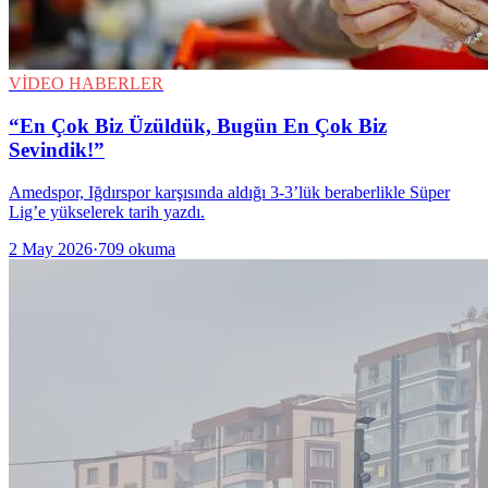
VİDEO HABERLER
“En Çok Biz Üzüldük, Bugün En Çok Biz
Sevindik!”
Amedspor, Iğdırspor karşısında aldığı 3-3’lük beraberlikle Süper
Lig’e yükselerek tarih yazdı.
2 May 2026
·
709
okuma