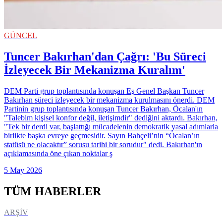
GÜNCEL
Tuncer Bakırhan'dan Çağrı: 'Bu Süreci
İzleyecek Bir Mekanizma Kuralım'
DEM Parti grup toplantısında konuşan Eş Genel Başkan Tuncer
Bakırhan süreci izleyecek bir mekanizma kurulmasını önerdi. DEM
Partinin grup toplantısında konuşan Tuncer Bakırhan, Öcalan'ın
"Talebim kişisel konfor değil, iletişimdir" dediğini aktardı. Bakırhan,
"Tek bir derdi var, başlattığı mücadelenin demokratik yasal adımlarla
birlikte başka evreye geçmesidir. Sayın Bahçeli’nin “Öcalan’ın
statüsü ne olacaktır” sorusu tarihi bir sorudur" dedi. Bakırhan'ın
açıklamasında öne çıkan noktalar ş
5 May 2026
TÜM HABERLER
ARŞİV