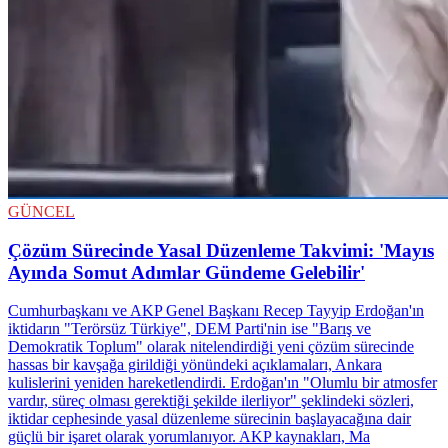
GÜNCEL
Çözüm Sürecinde Yasal Düzenleme Takvimi: 'Mayıs
Ayında Somut Adımlar Gündeme Gelebilir'
Cumhurbaşkanı ve AKP Genel Başkanı Recep Tayyip Erdoğan'ın
iktidarın "Terörsüz Türkiye", DEM Parti'nin ise "Barış ve
Demokratik Toplum" olarak nitelendirdiği yeni çözüm sürecinde
hassas bir kavşağa girildiği yönündeki açıklamaları, Ankara
kulislerini yeniden hareketlendirdi. Erdoğan'ın "Olumlu bir atmosfer
vardır, süreç olması gerektiği şekilde ilerliyor" şeklindeki sözleri,
iktidar cephesinde yasal düzenleme sürecinin başlayacağına dair
güçlü bir işaret olarak yorumlanıyor. AKP kaynakları, Ma