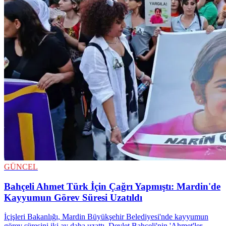
GÜNCEL
Bahçeli Ahmet Türk İçin Çağrı Yapmıştı: Mardin'de
Kayyumun Görev Süresi Uzatıldı
İçişleri Bakanlığı, Mardin Büyükşehir Belediyesi'nde kayyumun
görev süresini iki ay daha uzattı. Devlet Bahçeli'nin 'Ahmet'ler