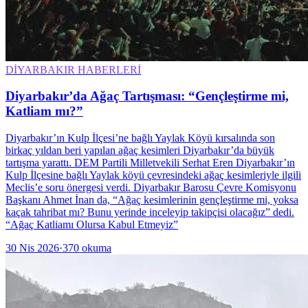
DİYARBAKIR HABERLERİ
Diyarbakır’da Ağaç Tartışması: “Gençleştirme mi,
Katliam mı?”
Diyarbakır’ın Kulp İlçesi’ne bağlı Yaylak Köyü kırsalında son
birkaç yıldan beri yapılan ağaç kesimleri Diyarbakır’da büyük
tartışma yarattı. DEM Partili Milletvekili Serhat Eren Diyarbakır’ın
Kulp İlçesine bağlı Yaylak köyü çevresindeki ağaç kesimleriyle ilgili
Meclis’e soru önergesi verdi. Diyarbakır Barosu Çevre Komisyonu
Başkanı Ahmet İnan da, “Ağaç kesimlerinin gençleştirme mi, yoksa
kaçak tahribat mı? Bunu yerinde inceleyip takipçisi olacağız” dedi.
“Ağaç Katliamı Olursa Kabul Etmeyiz”
30 Nis 2026
·
370
okuma