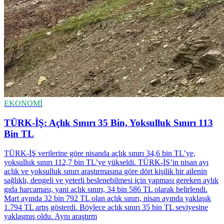
EKONOMİ
TÜRK-İŞ: Açlık Sınırı 35 Bin, Yoksulluk Sınırı 113
Bin TL
TÜRK-İŞ verilerine göre nisanda açlık sınırı 34,6 bin TL’ye,
yoksulluk sınırı 112,7 bin TL’ye yükseldi. TÜRK-İŞ’in nisan ayı
açlık ve yoksulluk sınırı araştırmasına göre dört kişilik bir ailenin
sağlıklı, dengeli ve yeterli beslenebilmesi için yapması gereken aylık
gıda harcaması, yani açlık sınırı, 34 bin 586 TL olarak belirlendi.
Mart ayında 32 bin 792 TL olan açlık sınırı, nisan ayında yaklaşık
1.794 TL artış gösterdi. Böylece açlık sınırı 35 bin TL seviyesine
yaklaşmış oldu. Aynı araştırm