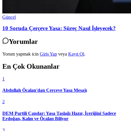
Güncel
10 Soruda Çerçeve Yasa: Süreç Nasıl İşleyecek?
Yorumlar
Yorum yapmak icin
Giriş Yap
veya
Kayıt Ol
.
En Çok Okunanlar
1
Abdullah Öcalan'dan Çerçeve Yasa Mesajı
2
DEM Partili Çandar: Yasa Taslağı Hazır, İçeriğini Sadece
Erdoğan, Kalın ve Öcalan Biliyor
3