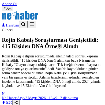
Abone Ol
Ara
Hesabım
Güncel
Rojin Kabaiş Soruşturması Genişletildi:
415 Kişiden DNA Örneği Alındı
Rojin Kabaiş’e ilişkin soruşturmada ailenin talebi sonrası kapsam
genişletildi. 415 kişiden DNA örneği alınırken baba Nizamettin
Kabaiş, “Olayın cinayet olduğu açık. Tek isteğim kızımın başına ne
geldiyse ortaya çıkarılmasıdır” dedi. Van’da kaybolduktan günler
sonra cansız bedeni bulunan Rojin Kabaiş’e ilişkin soruşturmada
yeni bir aşamaya geçildi. Ailenin taleplerinin ardından genişletilen
inceleme kapsamında 415 kişiden DNA örneği alındı. 2024 yılında
kaybolan ve 15 Ekim’de Van Gölü kıyısınd
N
Ne Haber Arşiv
2 Mayıs 2026 · 18:49
·
2
dk okuma