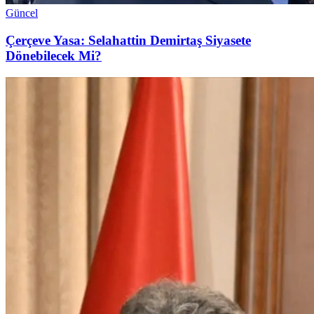
Güncel
Çerçeve Yasa: Selahattin Demirtaş Siyasete
Dönebilecek Mi?