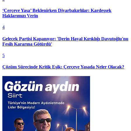
‘Çerçeve Yasa’ Beklenirken Diyarbakırlılar: Kardeşsek
Haklarımızı Verin
4
Gelecek Partisi Kapanıyor: 'Derin Hayal Kırıklığı Davutoğlu'nu
Fesih Kararına Götürdü'
5
Çözüm Sürecinde Kritik Eşik: Çerçeve Yasada Neler Olacak?