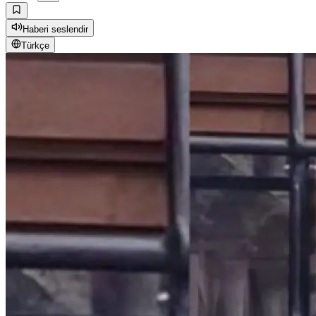
Haberi seslendir
Türkçe