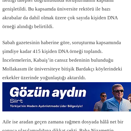
ilettiği talepler doğrultusunda soruşturmanın kapsamı
genişletildi. Bu kapsamda üniversite rektörü ile bazı
akrabalar da dahil olmak üzere çok sayıda kişiden DNA
örneği alındığı belirtildi.
Sabah gazetesinin haberine göre, soruşturma kapsamında
şimdiye kadar 415 kişiden DNA örneği toplandı.
İncelemelerin, Kabaiş’in cansız bedeninin bulunduğu
Mollakasım ile üniversiteye bitişik Bardakçı köylerindeki
erkekler üzerinde yoğunlaştığı aktarıldı.
Aile ise aradan geçen zamana rağmen dosyada hâlâ net bir
sonuca ulaşılamadığına dikkat çekti. Baba Nizamettin