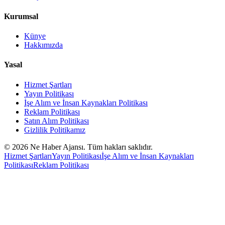
Kurumsal
Künye
Hakkımızda
Yasal
Hizmet Şartları
Yayın Politikası
İşe Alım ve İnsan Kaynakları Politikası
Reklam Politikası
Satın Alım Politikası
Gizlilik Politikamız
©
2026
Ne Haber Ajansı. Tüm hakları saklıdır.
Hizmet Şartları
Yayın Politikası
İşe Alım ve İnsan Kaynakları
Politikası
Reklam Politikası