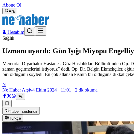
Abone Ol
Ara
Hesabım
Sağlık
Uzmanı uyardı: Gün Işığı Miyopu Engelli
Memorial Diyarbakır Hastanesi Göz Hastalıkları Bölümü’nden Op. Dr. 
zaman geçirmelerini istiyoruz” dedi. Op. Dr. Belgin Ekmekçiler, eğiti
biri olduğunu söyledi. En çok atlanan kısmın bu olduğuna dikkat çek
N
Ne Haber Arşiv
4 Ekim 2024 · 11:01
·
2
dk okuma
Haberi seslendir
Türkçe