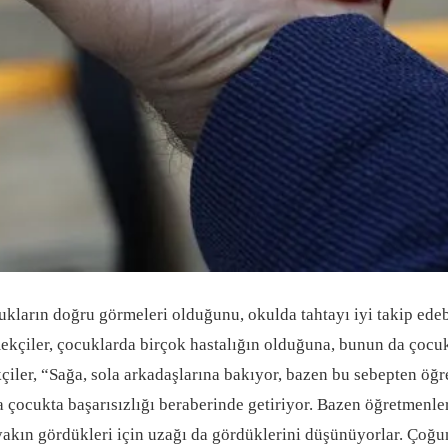
kların doğru görmeleri olduğunu, okulda tahtayı iyi takip edeb
kçiler, çocuklarda birçok hastalığın olduğuna, bunun da çocuk
çiler, “Sağa, sola arkadaşlarına bakıyor, bazen bu sebepten öğre
a çocukta başarısızlığı beraberinde getiriyor. Bazen öğretmenle
kın gördükleri için uzağı da gördüklerini düşünüyorlar. Çoğun