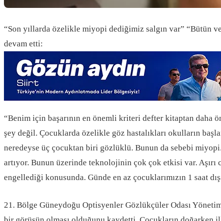
“Son yıllarda özelikle miyopi dediğimiz salgın var” “Bütün v
devam etti:
“Benim için başarının en önemli kriteri defter kitaptan daha ö
şey değil. Çocuklarda özelikle göz hastalıkları okulların başla
neredeyse üç çocuktan biri gözlüklü. Bunun da sebebi miyopi
artıyor. Bunun üzerinde teknolojinin çok çok etkisi var. Aşırı 
engellediği konusunda. Günde en az çocuklarımızın 1 saat dış
21. Bölge Güneydoğu Optisyenler Gözlükçüler Odası Yönetim 
bir görüşün olması olduğunu kaydetti. Çocukların doğarken il