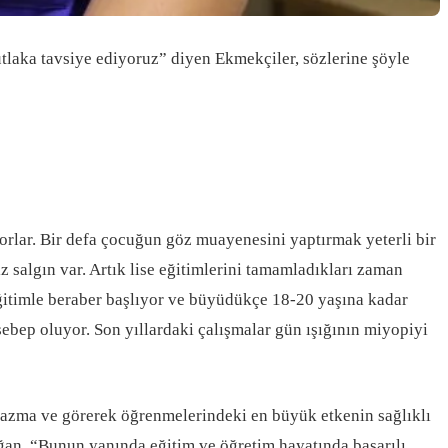
tlaka tavsiye ediyoruz” diyen Ekmekçiler, sözlerine şöyle
yorlar. Bir defa çocuğun göz muayenesini yaptırmak yeterli bir
z salgın var. Artık lise eğitimlerini tamamladıkları zaman
ğitimle beraber başlıyor ve büyüdükçe 18-20 yaşına kadar
a sebep oluyor. Son yıllardaki çalışmalar gün ışığının miyopiyi
zma ve görerek öğrenmelerindeki en büyük etkenin sağlıklı
ğan, “Bunun yanında eğitim ve öğretim hayatında başarılı