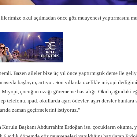
elilerimize okul açılmadan önce göz muayenesi yaptırmasını mu
nemli. Bazen aileler bize üç yıl önce yaptırmıştık deme ile geli
masıyla başlayıp, artıyor. Son yıllarda özelikle miyopi dediğimi
. Miyopi, çocuğun uzağı görememe hastalığı. Okul çağındaki e
cep telefonu, ıpad, okullarda aşırı ödevler, aşırı dersler bunlar
arıda zaman geçirmelerini istiyoruz.”
Kurulu Başkanı Abdurrahim Erdoğan ise, çocukların okuma, ya
k 6 aylık dönemde göz muayeneleri yapıldığını hatırlatan Erdo