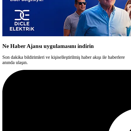
Ne Haber Ajansı uygulamasını indirin
Son dakika bildirimleri ve kişiselleştirilmiş haber akışı ile haberlere
anında ulaşın.