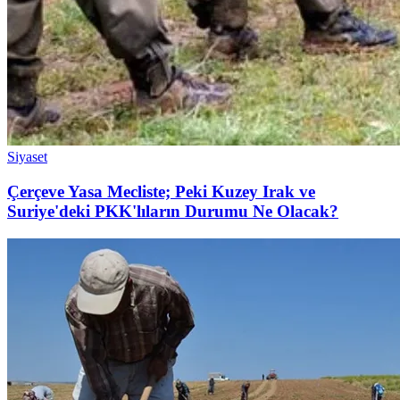
Siyaset
Çerçeve Yasa Mecliste; Peki Kuzey Irak ve
Suriye'deki PKK'lıların Durumu Ne Olacak?