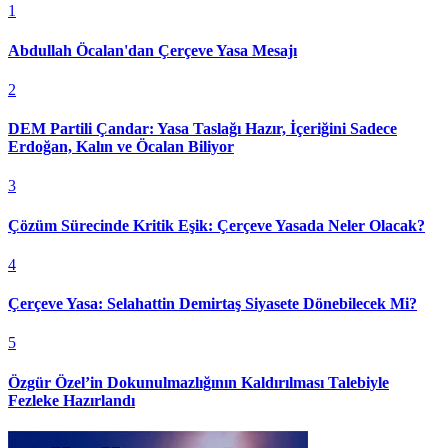
1
Abdullah Öcalan'dan Çerçeve Yasa Mesajı
2
DEM Partili Çandar: Yasa Taslağı Hazır, İçeriğini Sadece
Erdoğan, Kalın ve Öcalan Biliyor
3
Çözüm Sürecinde Kritik Eşik: Çerçeve Yasada Neler Olacak?
4
Çerçeve Yasa: Selahattin Demirtaş Siyasete Dönebilecek Mi?
5
Özgür Özel’in Dokunulmazlığının Kaldırılması Talebiyle
Fezleke Hazırlandı