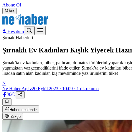
Abone Ol
Ara
Hesabım
Şırnak Haberleri
Şırnaklı Ev Kadınları Kışlık Yiyecek Hazır
Şırnak’ta ev kadınları, biber, patlıcan, domates türlülerini yaparak kı
yapmaktan vazgeçmediklerini ifade ettiler. Şırnak’ta ev kadınları biber
liradan satın alan kadınlar, kış mevsiminde yaz ürünlerini tüket
N
Ne Haber Arşiv
20 Eylül 2023 · 10:09
·
1
dk okuma
Haberi seslendir
Türkçe