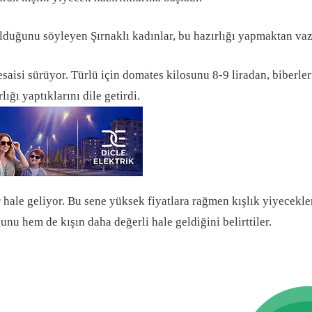
lduğunu söyleyen Şırnaklı kadınlar, bu hazırlığı yapmaktan vazg
mesaisi sürüyor. Türlü için domates kilosunu 8-9 liradan, biberle
ığı yaptıklarını dile getirdi.
 hale geliyor. Bu sene yüksek fiyatlara rağmen kışlık yiyecekler
nu hem de kışın daha değerli hale geldiğini belirttiler.