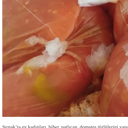
Şırnak’ta ev kadınları, biber, patlıcan, domates türlülerini yap