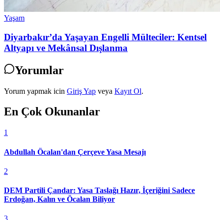
Yaşam
Diyarbakır’da Yaşayan Engelli Mülteciler: Kentsel
Altyapı ve Mekânsal Dışlanma
Yorumlar
Yorum yapmak icin
Giriş Yap
veya
Kayıt Ol
.
En Çok Okunanlar
1
Abdullah Öcalan'dan Çerçeve Yasa Mesajı
2
DEM Partili Çandar: Yasa Taslağı Hazır, İçeriğini Sadece
Erdoğan, Kalın ve Öcalan Biliyor
3