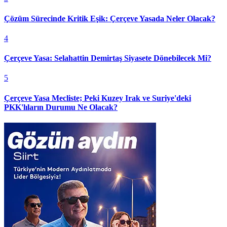
Çözüm Sürecinde Kritik Eşik: Çerçeve Yasada Neler Olacak?
4
Çerçeve Yasa: Selahattin Demirtaş Siyasete Dönebilecek Mi?
5
Çerçeve Yasa Mecliste; Peki Kuzey Irak ve Suriye'deki
PKK'lıların Durumu Ne Olacak?