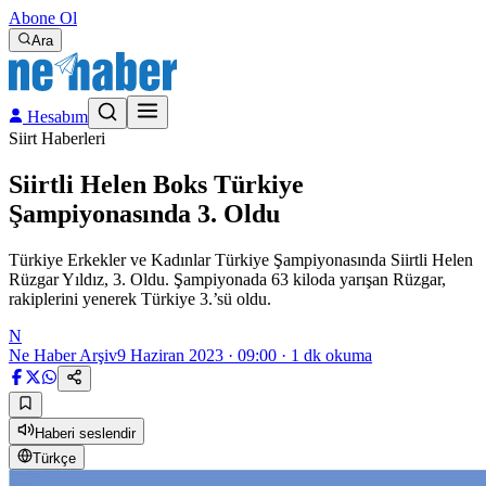
Abone Ol
Ara
Hesabım
Siirt Haberleri
Siirtli Helen Boks Türkiye
Şampiyonasında 3. Oldu
Türkiye Erkekler ve Kadınlar Türkiye Şampiyonasında Siirtli Helen
Rüzgar Yıldız, 3. Oldu. Şampiyonada 63 kiloda yarışan Rüzgar,
rakiplerini yenerek Türkiye 3.’sü oldu.
N
Ne Haber Arşiv
9 Haziran 2023 · 09:00
·
1
dk okuma
Haberi seslendir
Türkçe