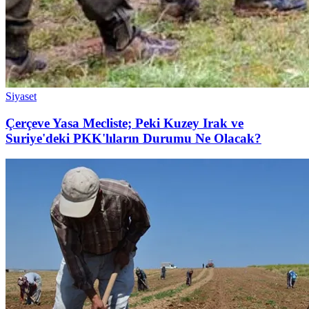
Siyaset
Çerçeve Yasa Mecliste; Peki Kuzey Irak ve
Suriye'deki PKK'lıların Durumu Ne Olacak?