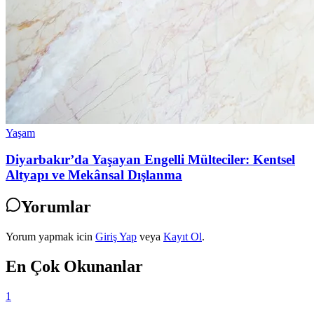
Yaşam
Diyarbakır’da Yaşayan Engelli Mülteciler: Kentsel
Altyapı ve Mekânsal Dışlanma
Yorumlar
Yorum yapmak icin
Giriş Yap
veya
Kayıt Ol
.
En Çok Okunanlar
1