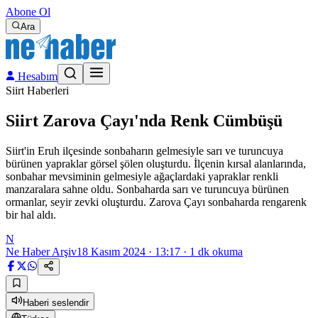
Abone Ol
Ara
Hesabım
Siirt Haberleri
Siirt Zarova Çayı'nda Renk Cümbüşü
Siirt'in Eruh ilçesinde sonbaharın gelmesiyle sarı ve turuncuya
bürünen yapraklar görsel şölen oluşturdu. İlçenin kırsal alanlarında,
sonbahar mevsiminin gelmesiyle ağaçlardaki yapraklar renkli
manzaralara sahne oldu. Sonbaharda sarı ve turuncuya bürünen
ormanlar, seyir zevki oluşturdu. Zarova Çayı sonbaharda rengarenk
bir hal aldı.
N
Ne Haber Arşiv
18 Kasım 2024 · 13:17
·
1
dk okuma
Haberi seslendir