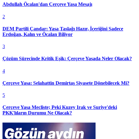
Abdullah Öcalan'dan Çerçeve Yasa Mesajı
2
DEM Partili Çandar: Yasa Taslağı Hazır, İçeriğini Sadece
Erdoğan, Kalın ve Öcalan Biliyor
3
Çözüm Sürecinde Kritik Eşik: Çerçeve Yasada Neler Olacak?
4
Çerçeve Yasa: Selahattin Demirtaş Siyasete Dönebilecek Mi?
5
Çerçeve Yasa Mecliste; Peki Kuzey Irak ve Suriye'deki
PKK'lıların Durumu Ne Olacak?