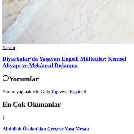
Yaşam
Diyarbakır’da Yaşayan Engelli Mülteciler: Kentsel
Altyapı ve Mekânsal Dışlanma
Yorumlar
Yorum yapmak icin
Giriş Yap
veya
Kayıt Ol
.
En Çok Okunanlar
1
Abdullah Öcalan'dan Çerçeve Yasa Mesajı