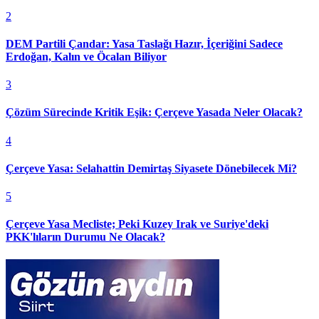
2
DEM Partili Çandar: Yasa Taslağı Hazır, İçeriğini Sadece
Erdoğan, Kalın ve Öcalan Biliyor
3
Çözüm Sürecinde Kritik Eşik: Çerçeve Yasada Neler Olacak?
4
Çerçeve Yasa: Selahattin Demirtaş Siyasete Dönebilecek Mi?
5
Çerçeve Yasa Mecliste; Peki Kuzey Irak ve Suriye'deki
PKK'lıların Durumu Ne Olacak?