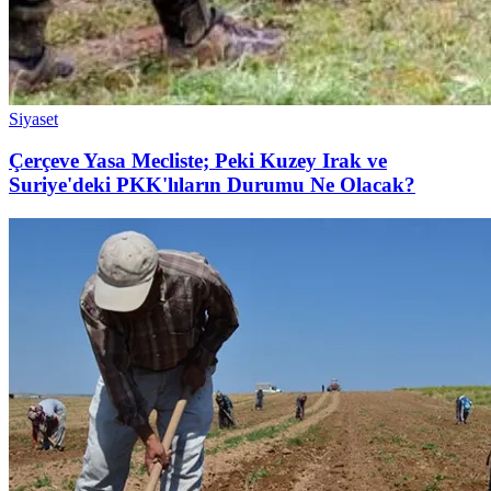
Siyaset
Çerçeve Yasa Mecliste; Peki Kuzey Irak ve
Suriye'deki PKK'lıların Durumu Ne Olacak?