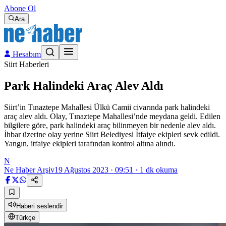
Abone Ol
Ara
Hesabım
Siirt Haberleri
Park Halindeki Araç Alev Aldı
Siirt’in Tınaztepe Mahallesi Ülkü Camii civarında park halindeki
araç alev aldı. Olay, Tınaztepe Mahallesi’nde meydana geldi. Edilen
bilgilere göre, park halindeki araç bilinmeyen bir nedenle alev aldı.
İhbar üzerine olay yerine Siirt Belediyesi İtfaiye ekipleri sevk edildi.
Yangın, itfaiye ekipleri tarafından kontrol altına alındı.
N
Ne Haber Arşiv
19 Ağustos 2023 · 09:51
·
1
dk okuma
Haberi seslendir
Türkçe