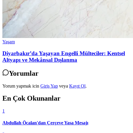
Yaşam
Diyarbakır’da Yaşayan Engelli Mülteciler: Kentsel
Altyapı ve Mekânsal Dışlanma
Yorumlar
Yorum yapmak icin
Giriş Yap
veya
Kayıt Ol
.
En Çok Okunanlar
1
Abdullah Öcalan'dan Çerçeve Yasa Mesajı