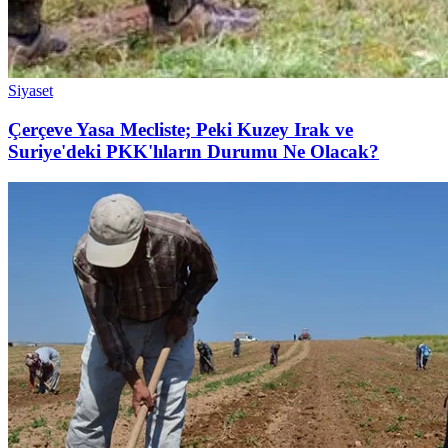
Siyaset
Çerçeve Yasa Mecliste; Peki Kuzey Irak ve
Suriye'deki PKK'lıların Durumu Ne Olacak?