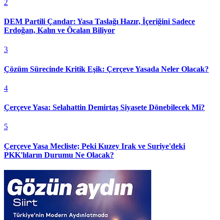
2
DEM Partili Çandar: Yasa Taslağı Hazır, İçeriğini Sadece
Erdoğan, Kalın ve Öcalan Biliyor
3
Çözüm Sürecinde Kritik Eşik: Çerçeve Yasada Neler Olacak?
4
Çerçeve Yasa: Selahattin Demirtaş Siyasete Dönebilecek Mi?
5
Çerçeve Yasa Mecliste; Peki Kuzey Irak ve Suriye'deki
PKK'lıların Durumu Ne Olacak?