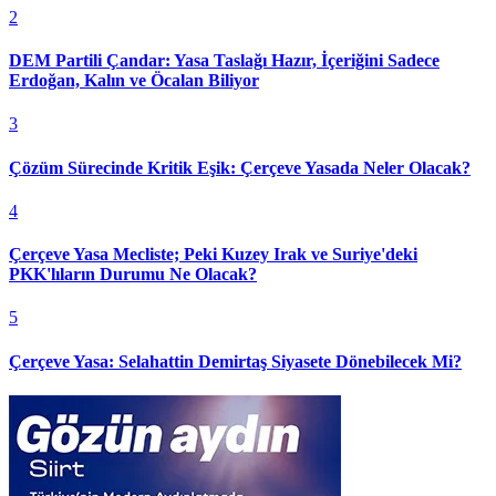
2
DEM Partili Çandar: Yasa Taslağı Hazır, İçeriğini Sadece
Erdoğan, Kalın ve Öcalan Biliyor
3
Çözüm Sürecinde Kritik Eşik: Çerçeve Yasada Neler Olacak?
4
Çerçeve Yasa Mecliste; Peki Kuzey Irak ve Suriye'deki
PKK'lıların Durumu Ne Olacak?
5
Çerçeve Yasa: Selahattin Demirtaş Siyasete Dönebilecek Mi?