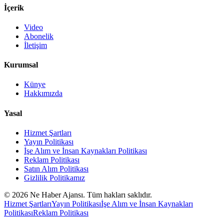
İçerik
Video
Abonelik
İletişim
Kurumsal
Künye
Hakkımızda
Yasal
Hizmet Şartları
Yayın Politikası
İşe Alım ve İnsan Kaynakları Politikası
Reklam Politikası
Satın Alım Politikası
Gizlilik Politikamız
©
2026
Ne Haber Ajansı. Tüm hakları saklıdır.
Hizmet Şartları
Yayın Politikası
İşe Alım ve İnsan Kaynakları
Politikası
Reklam Politikası