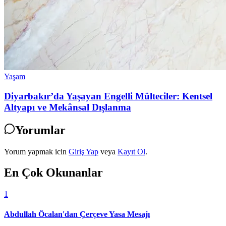
Yaşam
Diyarbakır’da Yaşayan Engelli Mülteciler: Kentsel
Altyapı ve Mekânsal Dışlanma
Yorumlar
Yorum yapmak icin
Giriş Yap
veya
Kayıt Ol
.
En Çok Okunanlar
1
Abdullah Öcalan'dan Çerçeve Yasa Mesajı