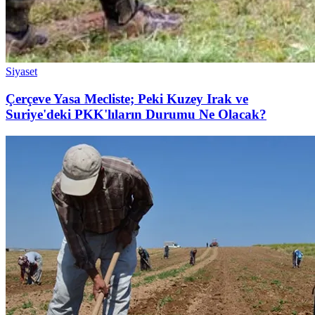
Siyaset
Çerçeve Yasa Mecliste; Peki Kuzey Irak ve
Suriye'deki PKK'lıların Durumu Ne Olacak?