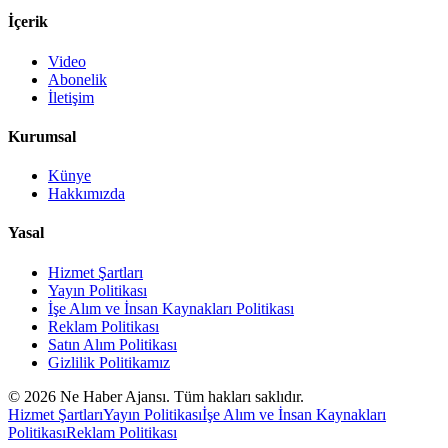
İçerik
Video
Abonelik
İletişim
Kurumsal
Künye
Hakkımızda
Yasal
Hizmet Şartları
Yayın Politikası
İşe Alım ve İnsan Kaynakları Politikası
Reklam Politikası
Satın Alım Politikası
Gizlilik Politikamız
©
2026
Ne Haber Ajansı. Tüm hakları saklıdır.
Hizmet Şartları
Yayın Politikası
İşe Alım ve İnsan Kaynakları
Politikası
Reklam Politikası