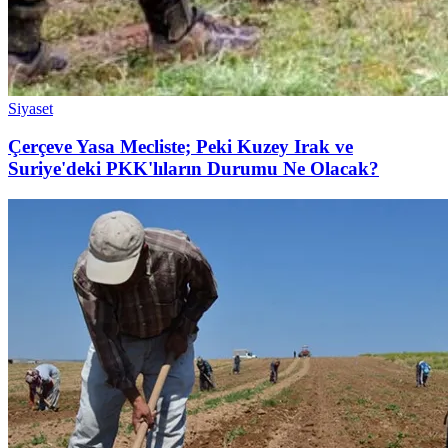
Siyaset
Çerçeve Yasa Mecliste; Peki Kuzey Irak ve
Suriye'deki PKK'lıların Durumu Ne Olacak?