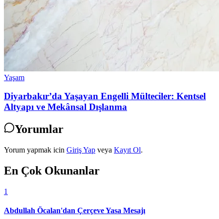
Yaşam
Diyarbakır’da Yaşayan Engelli Mülteciler: Kentsel
Altyapı ve Mekânsal Dışlanma
Yorumlar
Yorum yapmak icin
Giriş Yap
veya
Kayıt Ol
.
En Çok Okunanlar
1
Abdullah Öcalan'dan Çerçeve Yasa Mesajı