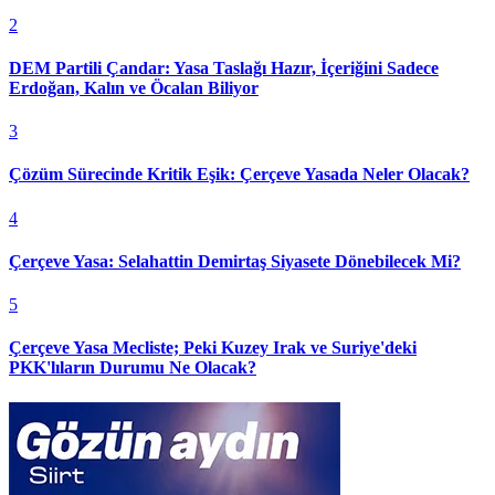
2
DEM Partili Çandar: Yasa Taslağı Hazır, İçeriğini Sadece
Erdoğan, Kalın ve Öcalan Biliyor
3
Çözüm Sürecinde Kritik Eşik: Çerçeve Yasada Neler Olacak?
4
Çerçeve Yasa: Selahattin Demirtaş Siyasete Dönebilecek Mi?
5
Çerçeve Yasa Mecliste; Peki Kuzey Irak ve Suriye'deki
PKK'lıların Durumu Ne Olacak?