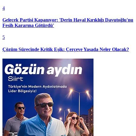
4
Gelecek Partisi Kapanıyor: 'Derin Hayal Kırıklığı Davutoğlu'nu
Fesih Kararına Götürdü'
5
Çözüm Sürecinde Kritik Eşik: Çerçeve Yasada Neler Olacak?