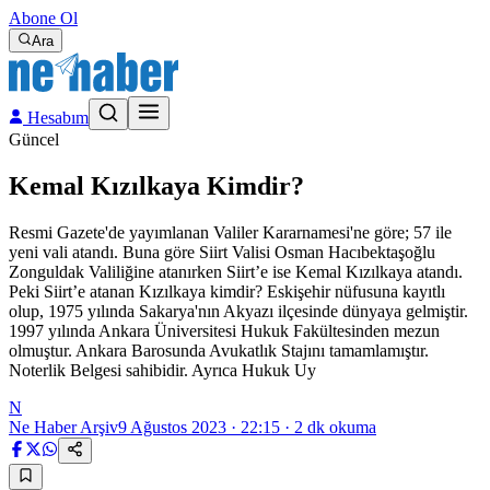
Abone Ol
Ara
Hesabım
Güncel
Kemal Kızılkaya Kimdir?
Resmi Gazete'de yayımlanan Valiler Kararnamesi'ne göre; 57 ile
yeni vali atandı. Buna göre Siirt Valisi Osman Hacıbektaşoğlu
Zonguldak Valiliğine atanırken Siirt’e ise Kemal Kızılkaya atandı.
Peki Siirt’e atanan Kızılkaya kimdir? Eskişehir nüfusuna kayıtlı
olup, 1975 yılında Sakarya'nın Akyazı ilçesinde dünyaya gelmiştir.
1997 yılında Ankara Üniversitesi Hukuk Fakültesinden mezun
olmuştur. Ankara Barosunda Avukatlık Stajını tamamlamıştır.
Noterlik Belgesi sahibidir. Ayrıca Hukuk Uy
N
Ne Haber Arşiv
9 Ağustos 2023 · 22:15
·
2
dk okuma