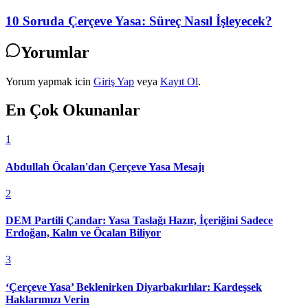
10 Soruda Çerçeve Yasa: Süreç Nasıl İşleyecek?
Yorumlar
Yorum yapmak icin
Giriş Yap
veya
Kayıt Ol
.
En Çok Okunanlar
1
Abdullah Öcalan'dan Çerçeve Yasa Mesajı
2
DEM Partili Çandar: Yasa Taslağı Hazır, İçeriğini Sadece
Erdoğan, Kalın ve Öcalan Biliyor
3
‘Çerçeve Yasa’ Beklenirken Diyarbakırlılar: Kardeşsek
Haklarımızı Verin