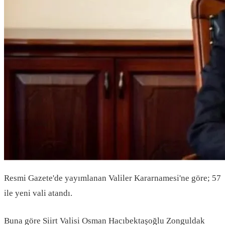
Resmi Gazete'de yayımlanan Valiler Kararnamesi'ne göre; 57
ile yeni vali atandı.
Buna göre Siirt Valisi Osman Hacıbektaşoğlu Zonguldak