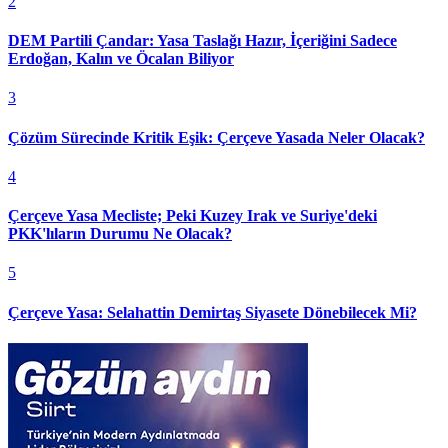
2
DEM Partili Çandar: Yasa Taslağı Hazır, İçeriğini Sadece
Erdoğan, Kalın ve Öcalan Biliyor
3
Çözüm Sürecinde Kritik Eşik: Çerçeve Yasada Neler Olacak?
4
Çerçeve Yasa Mecliste; Peki Kuzey Irak ve Suriye'deki
PKK'lıların Durumu Ne Olacak?
5
Çerçeve Yasa: Selahattin Demirtaş Siyasete Dönebilecek Mi?