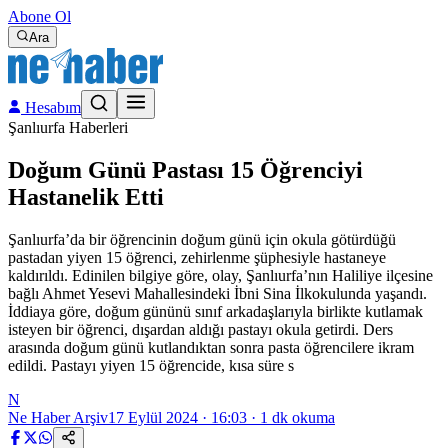
Abone Ol
Ara
Hesabım
Şanlıurfa Haberleri
Doğum Günü Pastası 15 Öğrenciyi
Hastanelik Etti
Şanlıurfa’da bir öğrencinin doğum günü için okula götürdüğü
pastadan yiyen 15 öğrenci, zehirlenme şüphesiyle hastaneye
kaldırıldı. Edinilen bilgiye göre, olay, Şanlıurfa’nın Haliliye ilçesine
bağlı Ahmet Yesevi Mahallesindeki İbni Sina İlkokulunda yaşandı.
İddiaya göre, doğum gününü sınıf arkadaşlarıyla birlikte kutlamak
isteyen bir öğrenci, dışardan aldığı pastayı okula getirdi. Ders
arasında doğum günü kutlandıktan sonra pasta öğrencilere ikram
edildi. Pastayı yiyen 15 öğrencide, kısa süre s
N
Ne Haber Arşiv
17 Eylül 2024 · 16:03
·
1
dk okuma