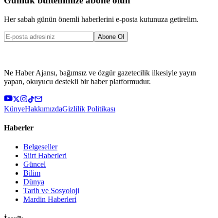
Günlük bültenimize abone olun
Her sabah günün önemli haberlerini e-posta kutunuza getirelim.
Abone Ol
Ne Haber Ajansı, bağımsız ve özgür gazetecilik ilkesiyle yayın
yapan, okuyucu destekli bir haber platformudur.
Künye
Hakkımızda
Gizlilik Politikası
Haberler
Belgeseller
Siirt Haberleri
Güncel
Bilim
Dünya
Tarih ve Sosyoloji
Mardin Haberleri