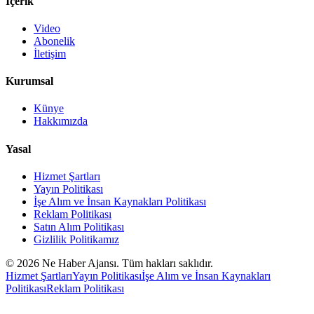
İçerik
Video
Abonelik
İletişim
Kurumsal
Künye
Hakkımızda
Yasal
Hizmet Şartları
Yayın Politikası
İşe Alım ve İnsan Kaynakları Politikası
Reklam Politikası
Satın Alım Politikası
Gizlilik Politikamız
©
2026
Ne Haber Ajansı. Tüm hakları saklıdır.
Hizmet Şartları
Yayın Politikası
İşe Alım ve İnsan Kaynakları
Politikası
Reklam Politikası