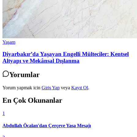
Yaşam
Diyarbakır’da Yaşayan Engelli Mülteciler: Kentsel
Altyapı ve Mekânsal Dışlanma
Yorumlar
Yorum yapmak icin
Giriş Yap
veya
Kayıt Ol
.
En Çok Okunanlar
1
Abdullah Öcalan'dan Çerçeve Yasa Mesajı