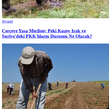
Siyaset
Çerçeve Yasa Mecliste; Peki Kuzey Irak ve
Suriye'deki PKK'lıların Durumu Ne Olacak?