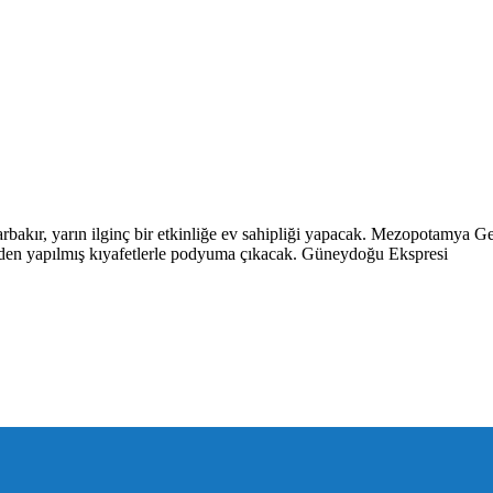
kır, yarın ilginç bir etkinliğe ev sahipliği yapacak. Mezopotamya Geli
erden yapılmış kıyafetlerle podyuma çıkacak. Güneydoğu Ekspresi