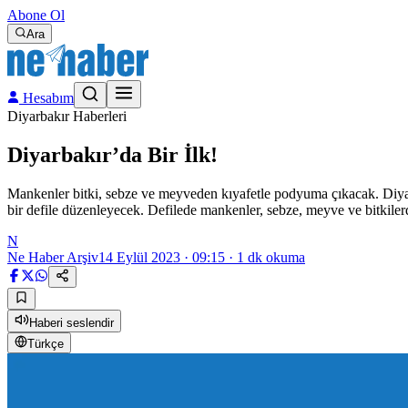
Abone Ol
Ara
Hesabım
Diyarbakır Haberleri
Diyarbakır’da Bir İlk!
Mankenler bitki, sebze ve meyveden kıyafetle podyuma çıkacak. Diyarba
bir defile düzenleyecek. Defilede mankenler, sebze, meyve ve bitkil
N
Ne Haber Arşiv
14 Eylül 2023 · 09:15
·
1
dk okuma
Haberi seslendir
Türkçe