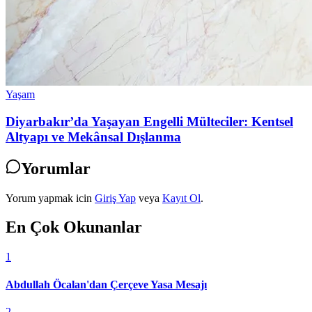
Yaşam
Diyarbakır’da Yaşayan Engelli Mülteciler: Kentsel
Altyapı ve Mekânsal Dışlanma
Yorumlar
Yorum yapmak icin
Giriş Yap
veya
Kayıt Ol
.
En Çok Okunanlar
1
Abdullah Öcalan'dan Çerçeve Yasa Mesajı
2