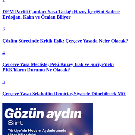
DEM Partili Çandar: Yasa Taslağı Hazır, İçeriğini Sadece
Erdoğan, Kalın ve Öcalan Biliyor
3
Çözüm Sürecinde Kritik Eşik: Çerçeve Yasada Neler Olacak?
4
Çerçeve Yasa Mecliste; Peki Kuzey Irak ve Suriye'deki
PKK'lıların Durumu Ne Olacak?
5
Çerçeve Yasa: Selahattin Demirtaş Siyasete Dönebilecek Mi?