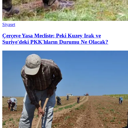
Siyaset
Çerçeve Yasa Mecliste; Peki Kuzey Irak ve
Suriye'deki PKK'lıların Durumu Ne Olacak?