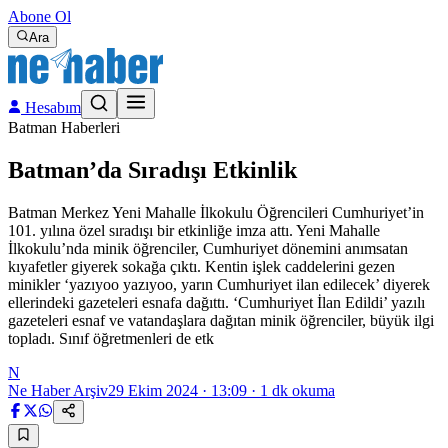
Abone Ol
Ara
Hesabım
Batman Haberleri
Batman’da Sıradışı Etkinlik
Batman Merkez Yeni Mahalle İlkokulu Öğrencileri Cumhuriyet’in
101. yılına özel sıradışı bir etkinliğe imza attı. Yeni Mahalle
İlkokulu’nda minik öğrenciler, Cumhuriyet dönemini anımsatan
kıyafetler giyerek sokağa çıktı. Kentin işlek caddelerini gezen
minikler ‘yazıyoo yazıyoo, yarın Cumhuriyet ilan edilecek’ diyerek
ellerindeki gazeteleri esnafa dağıttı. ‘Cumhuriyet İlan Edildi’ yazılı
gazeteleri esnaf ve vatandaşlara dağıtan minik öğrenciler, büyük ilgi
topladı. Sınıf öğretmenleri de etk
N
Ne Haber Arşiv
29 Ekim 2024 · 13:09
·
1
dk okuma