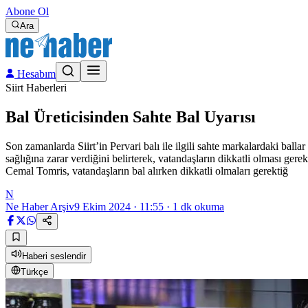
Abone Ol
Ara
Hesabım
Siirt Haberleri
Bal Üreticisinden Sahte Bal Uyarısı
Son zamanlarda Siirt’in Pervari balı ile ilgili sahte markalardaki ballar i
sağlığına zarar verdiğini belirterek, vatandaşların dikkatli olması gere
Cemal Tomris, vatandaşların bal alırken dikkatli olmaları gerektiğ
N
Ne Haber Arşiv
9 Ekim 2024 · 11:55
·
1
dk okuma
Haberi seslendir
Türkçe