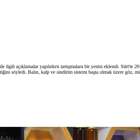
le ilgili açıklamalar yapılırken tartışmalara bir yenisi eklendi. Siirt'te 2
ktiğini söyledi. Balın, kalp ve sindirim sistemi başta olmak üzere göz, mi