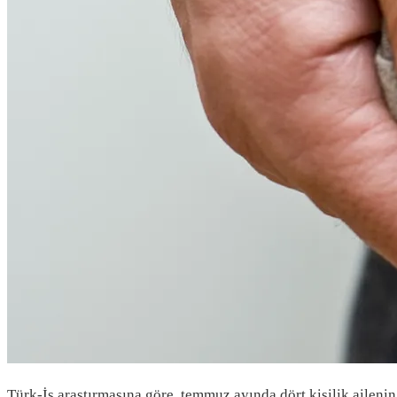
Türk-İş araştırmasına göre, temmuz ayında dört kişilik ailenin 