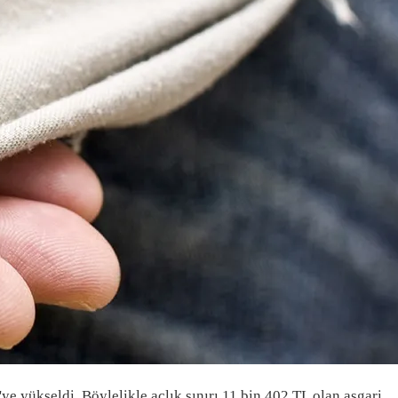
ye yükseldi. Böylelikle açlık sınırı 11 bin 402 TL olan asgari