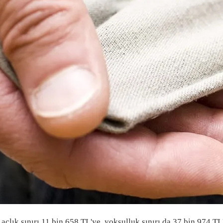
açlık sınırı 11 bin 658 TL'ye, yoksulluk sınırı da 37 bin 974 TL'