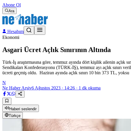
Abone Ol
Ara
Hesabım
Ekonomi
Asgari Ücret Açlık Sınırının Altında
Türk-İş araştırmasına göre, temmuz ayında dört kişilik ailenin açlık sı
Sendikaları Konfederasyonu (TÜRK-İŞ), temmuz ayı açlık sınırı verilerin
ücreti geçmiş oldu. Haziran ayında açlık sınırı 10 bin 373 TL, yoksu
N
Ne Haber Arşiv
6 Ağustos 2023 · 14:26
·
1
dk okuma
Haberi seslendir
Türkçe