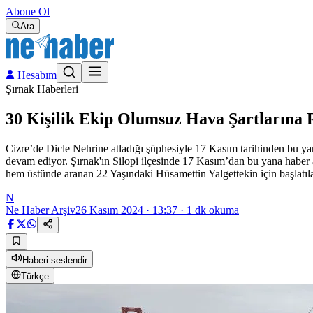
Abone Ol
Ara
Hesabım
Şırnak Haberleri
30 Kişilik Ekip Olumsuz Hava Şartların
Cizre’de Dicle Nehrine atladığı şüphesiyle 17 Kasım tarihinden bu ya
devam ediyor. Şırnak'ın Silopi ilçesinde 17 Kasım’dan bu yana habe
hem üstünde aranan 22 Yaşındaki Hüsamettin Yalgettekin için başlatıl
N
Ne Haber Arşiv
26 Kasım 2024 · 13:37
·
1
dk okuma
Haberi seslendir
Türkçe