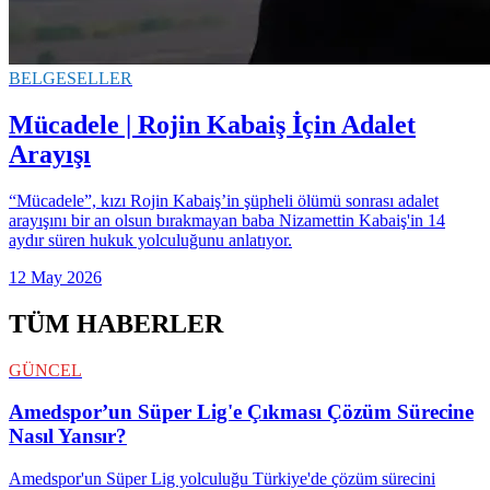
BELGESELLER
Mücadele | Rojin Kabaiş İçin Adalet
Arayışı
“Mücadele”, kızı Rojin Kabaiş’in şüpheli ölümü sonrası adalet
arayışını bir an olsun bırakmayan baba Nizamettin Kabaiş'in 14
aydır süren hukuk yolculuğunu anlatıyor.
12 May 2026
TÜM HABERLER
GÜNCEL
Amedspor’un Süper Lig'e Çıkması Çözüm Sürecine
Nasıl Yansır?
Amedspor'un Süper Lig yolculuğu Türkiye'de çözüm sürecini