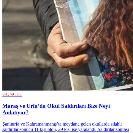
GÜNCEL
Maraş ve Urfa’da Okul Saldırıları Bize Neyi
Anlatıyor?
Şanlıurfa ve Kahramanmaraş’ta meydana gelen okullarda silahlı
saldırılar sonucu 11 kişi öldü, 29 kişi ise yaralandı. Saldırılar sonrası