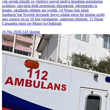
çok sayıda gözaltı ve yüzlerce sosyal medya hesabına soruşturma
açılırken, olaylarla ilgili protestolar düzenlendi, öğretmenler iş
bıraktı, okullarda eğitime ara verildi. 14 Nisan Salı günü
Şanlıurfa’nın Siverek ilçesinde liseye silahla giren bir kişinin açtığı
ateş sonucu en az 16 kişi yaralanmış, saldırgan ölmüştü. 15 Nisan
Çarşamba günü ise Maraş’ın Onikişub
16 Nis 2026
·
143
okuma