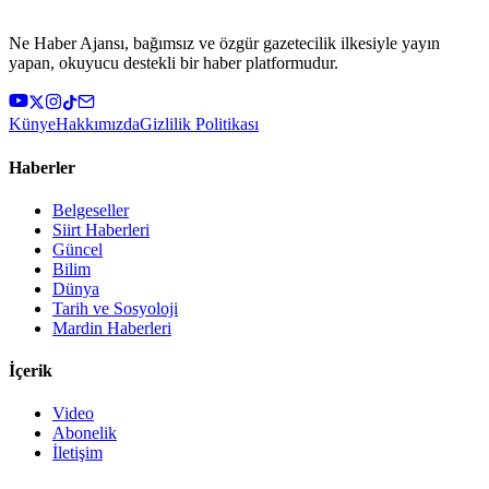
Ne Haber Ajansı, bağımsız ve özgür gazetecilik ilkesiyle yayın
yapan, okuyucu destekli bir haber platformudur.
Künye
Hakkımızda
Gizlilik Politikası
Haberler
Belgeseller
Siirt Haberleri
Güncel
Bilim
Dünya
Tarih ve Sosyoloji
Mardin Haberleri
İçerik
Video
Abonelik
İletişim