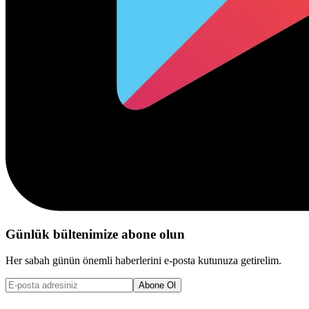
Günlük bültenimize abone olun
Her sabah günün önemli haberlerini e-posta kutunuza getirelim.
Abone Ol