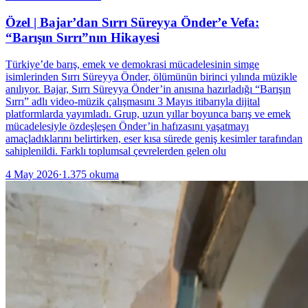
Özel | Bajar’dan Sırrı Süreyya Önder’e Vefa:
“Barışın Sırrı”nın Hikayesi
Türkiye’de barış, emek ve demokrasi mücadelesinin simge
isimlerinden Sırrı Süreyya Önder, ölümünün birinci yılında müzikle
anılıyor. Bajar, Sırrı Süreyya Önder’in anısına hazırladığı “Barışın
Sırrı” adlı video-müzik çalışmasını 3 Mayıs itibarıyla dijital
platformlarda yayımladı. Grup, uzun yıllar boyunca barış ve emek
mücadelesiyle özdeşleşen Önder’in hafızasını yaşatmayı
amaçladıklarını belirtirken, eser kısa sürede geniş kesimler tarafından
sahiplenildi. Farklı toplumsal çevrelerden gelen olu
4 May 2026
·
1.375
okuma