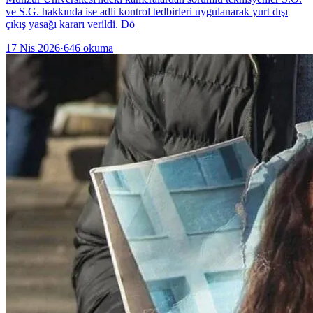
ve S.G. hakkında ise adli kontrol tedbirleri uygulanarak yurt dışı
çıkış yasağı kararı verildi. Dö
17 Nis 2026
·
646
okuma