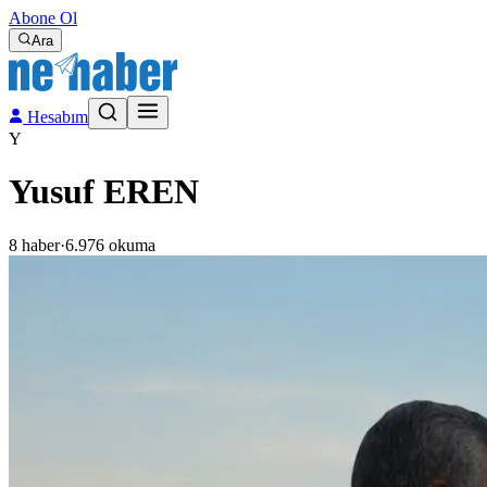
Abone Ol
Ara
Hesabım
Y
Yusuf EREN
8
haber
·
6.976
okuma