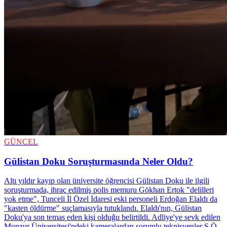
GÜNCEL
Gülistan Doku Soruşturmasında Neler Oldu?
Altı yıldır kayıp olan üniversite öğrencisi Gülistan Doku ile ilgili
soruşturmada, ihraç edilmiş polis memuru Gökhan Ertok "delilleri
yok etme", Tunceli İl Özel İdaresi eski personeli Erdoğan Elaldı da
"kasten öldürme" suçlamasıyla tutuklandı. Elaldı'nın, Gülistan
Doku'ya son temas eden kişi olduğu belirtildi. Adliye'ye sevk edilen
Munzur Üniversitesi'ndeki kameralardan sorumlu teknisyenler S.Ö.