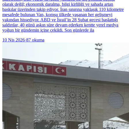
olarak değil; ekonomik daralma, bilgi kirliliği ve sahada artan
baskılar üzerinden takip ediyor. İran sınırına yaklaşık 110 kilometre
mesafede bulunan Van, komşu ülkede yaşanan her gelişmeyi
yakından hissediyor. ABD ve İsrail’in 28 Şubat gecesi başlattığı
saldırılar, 40 günü aşkın süre devam ederken kentte yerel medya
yoğun bir gündemin içine çekildi. Son günlerde ila
10 Nis 2026
·
87
okuma