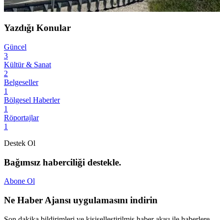
Yazdığı Konular
Güncel
3
Kültür & Sanat
2
Belgeseller
1
Bölgesel Haberler
1
Röportajlar
1
Destek Ol
Bağımsız haberciliği destekle.
Abone Ol
Ne Haber Ajansı uygulamasını indirin
Son dakika bildirimleri ve kişiselleştirilmiş haber akışı ile haberlere