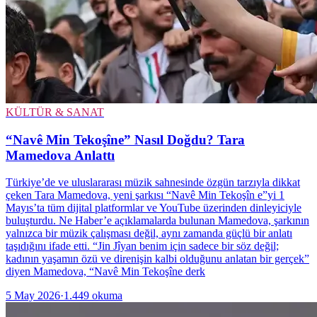
KÜLTÜR & SANAT
“Navê Min Tekoşîne” Nasıl Doğdu? Tara
Mamedova Anlattı
Türkiye’de ve uluslararası müzik sahnesinde özgün tarzıyla dikkat
çeken Tara Mamedova, yeni şarkısı “Navê Min Tekoşîn e”yi 1
Mayıs’ta tüm dijital platformlar ve YouTube üzerinden dinleyiciyle
buluşturdu. Ne Haber’e açıklamalarda bulunan Mamedova, şarkının
yalnızca bir müzik çalışması değil, aynı zamanda güçlü bir anlatı
taşıdığını ifade etti. “Jin Jîyan benim için sadece bir söz değil;
kadının yaşamın özü ve direnişin kalbi olduğunu anlatan bir gerçek”
diyen Mamedova, “Navê Min Tekoşîne derk
5 May 2026
·
1.449
okuma