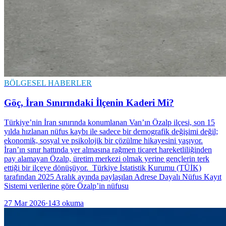
BÖLGESEL HABERLER
Göç, İran Sınırındaki İlçenin Kaderi Mi?
Türkiye’nin İran sınırında konumlanan Van’ın Özalp ilçesi, son 15
yılda hızlanan nüfus kaybı ile sadece bir demografik değişimi değil;
ekonomik, sosyal ve psikolojik bir çözülme hikayesini yaşıyor.
İran’ın sınır hattında yer almasına rağmen ticaret hareketliliğinden
pay alamayan Özalp, üretim merkezi olmak yerine gençlerin terk
ettiği bir ilçeye dönüşüyor. Türkiye İstatistik Kurumu (TÜİK)
tarafından 2025 Aralık ayında paylaşılan Adrese Dayalı Nüfus Kayıt
Sistemi verilerine göre Özalp’in nüfusu
27 Mar 2026
·
143
okuma