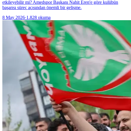
etkileyebilir mi? Amedspor Başkanı Nahit Eren'e göre kulübün
başarısı süreç açısından önemli bir gelişme.
8 May 2026
·
1.828
okuma