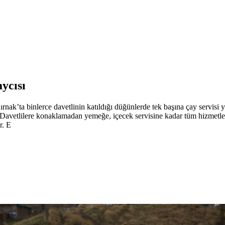
ycısı
ırnak’ta binlerce davetlinin katıldığı düğünlerde tek başına çay servisi y
r. Davetlilere konaklamadan yemeğe, içecek servisine kadar tüm hizmetle
r. E