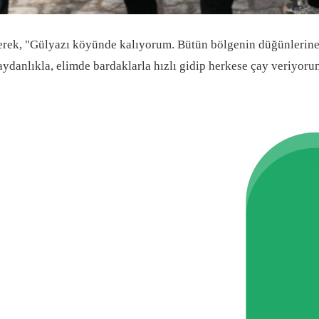
rterek, "Gülyazı köyünde kalıyorum. Bütün bölgenin düğünlerin
danlıkla, elimde bardaklarla hızlı gidip herkese çay veriyoru