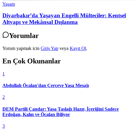
Yaşam
Diyarbakır’da Yaşayan Engelli Mülteciler: Kentsel
Altyapı ve Mekânsal Dışlanma
Yorumlar
Yorum yapmak icin
Giriş Yap
veya
Kayıt Ol
.
En Çok Okunanlar
1
Abdullah Öcalan'dan Çerçeve Yasa Mesajı
2
DEM Partili Çandar: Yasa Taslağı Hazır, İçeriğini Sadece
Erdoğan, Kalın ve Öcalan Biliyor
3