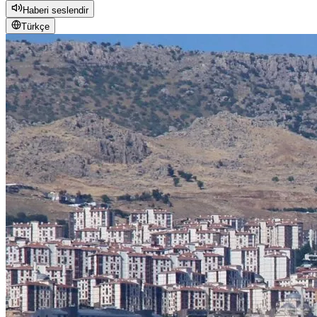
Haberi seslendir
Türkçe