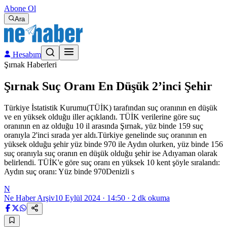
Abone Ol
Ara
Hesabım
Şırnak Haberleri
Şırnak Suç Oranı En Düşük 2’inci Şehir
Türkiye İstatistik Kurumu(TÜİK) tarafından suç oranının en düşük
ve en yüksek olduğu iller açıklandı. TÜİK verilerine göre suç
oranının en az olduğu 10 il arasında Şırnak, yüz binde 159 suç
oranıyla 2'inci sırada yer aldı.Türkiye genelinde suç oranının en
yüksek olduğu şehir yüz binde 970 ile Aydın olurken, yüz binde 156
suç oranıyla suç oranın en düşük olduğu şehir ise Adıyaman olarak
belirlendi. TÜİK'e göre suç oranı en yüksek 10 kent şöyle sıralandı:
Aydın suç oranı: Yüz binde 970Denizli s
N
Ne Haber Arşiv
10 Eylül 2024 · 14:50
·
2
dk okuma