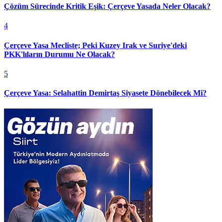
Çözüm Sürecinde Kritik Eşik: Çerçeve Yasada Neler Olacak?
4
Çerçeve Yasa Mecliste; Peki Kuzey Irak ve Suriye'deki
PKK'lıların Durumu Ne Olacak?
5
Çerçeve Yasa: Selahattin Demirtaş Siyasete Dönebilecek Mi?