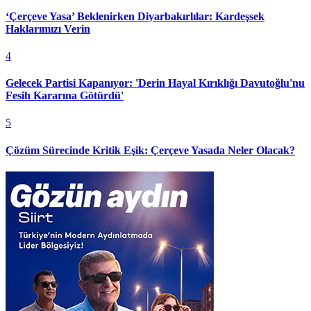
‘Çerçeve Yasa’ Beklenirken Diyarbakırlılar: Kardeşsek
Haklarımızı Verin
4
Gelecek Partisi Kapanıyor: 'Derin Hayal Kırıklığı Davutoğlu'nu
Fesih Kararına Götürdü'
5
Çözüm Sürecinde Kritik Eşik: Çerçeve Yasada Neler Olacak?