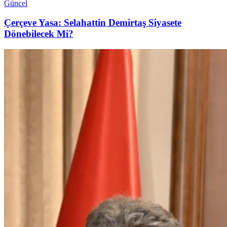
Güncel
Çerçeve Yasa: Selahattin Demirtaş Siyasete
Dönebilecek Mi?