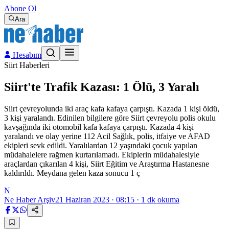
Abone Ol
Ara
Hesabım
Siirt Haberleri
Siirt'te Trafik Kazası: 1 Ölü, 3 Yaralı
Siirt çevreyolunda iki araç kafa kafaya çarpıştı. Kazada 1 kişi öldü,
3 kişi yaralandı. Edinilen bilgilere göre Siirt çevreyolu polis okulu
kavşağında iki otomobil kafa kafaya çarpıştı. Kazada 4 kişi
yaralandı ve olay yerine 112 Acil Sağlık, polis, itfaiye ve AFAD
ekipleri sevk edildi. Yaralılardan 12 yaşındaki çocuk yapılan
müdahalelere rağmen kurtarılamadı. Ekiplerin müdahalesiyle
araçlardan çıkarılan 4 kişi, Siirt Eğitim ve Araştırma Hastanesne
kaldırıldı. Meydana gelen kaza sonucu 1 ç
N
Ne Haber Arşiv
21 Haziran 2023 · 08:15
·
1
dk okuma