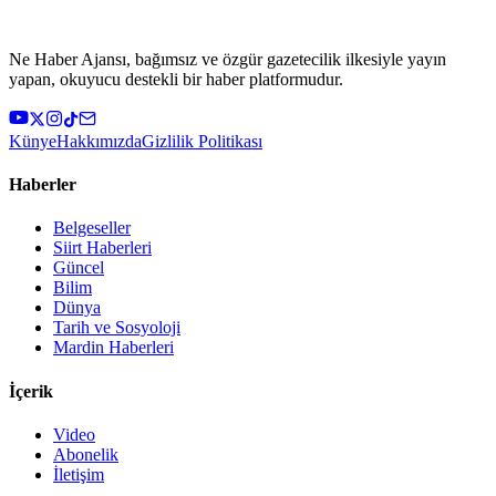
Ne Haber Ajansı, bağımsız ve özgür gazetecilik ilkesiyle yayın
yapan, okuyucu destekli bir haber platformudur.
Künye
Hakkımızda
Gizlilik Politikası
Haberler
Belgeseller
Siirt Haberleri
Güncel
Bilim
Dünya
Tarih ve Sosyoloji
Mardin Haberleri
İçerik
Video
Abonelik
İletişim