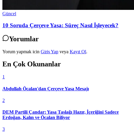
Güncel
10 Soruda Çerçeve Yasa: Süreç Nasıl İşleyecek?
Yorumlar
Yorum yapmak icin
Giriş Yap
veya
Kayıt Ol
.
En Çok Okunanlar
1
Abdullah Öcalan'dan Çerçeve Yasa Mesajı
2
DEM Partili Çandar: Yasa Taslağı Hazır, İçeriğini Sadece
Erdoğan, Kalın ve Öcalan Biliyor
3