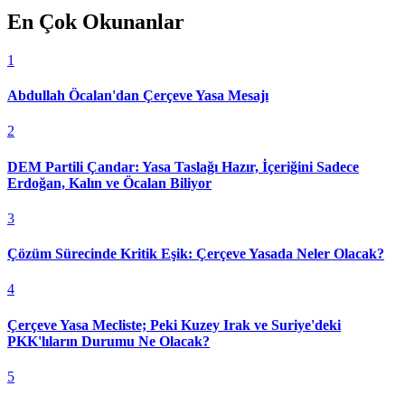
En Çok Okunanlar
1
Abdullah Öcalan'dan Çerçeve Yasa Mesajı
2
DEM Partili Çandar: Yasa Taslağı Hazır, İçeriğini Sadece
Erdoğan, Kalın ve Öcalan Biliyor
3
Çözüm Sürecinde Kritik Eşik: Çerçeve Yasada Neler Olacak?
4
Çerçeve Yasa Mecliste; Peki Kuzey Irak ve Suriye'deki
PKK'lıların Durumu Ne Olacak?
5