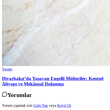
Yaşam
Diyarbakır’da Yaşayan Engelli Mülteciler: Kentsel
Altyapı ve Mekânsal Dışlanma
Yorumlar
Yorum yapmak icin
Giriş Yap
veya
Kayıt Ol
.