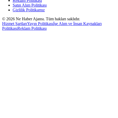
Reklam Politikası
Satın Alım Politikası
Gizlilik Politikamız
©
2026
Ne Haber Ajansı. Tüm hakları saklıdır.
Hizmet Şartları
Yayın Politikası
İşe Alım ve İnsan Kaynakları
Politikası
Reklam Politikası