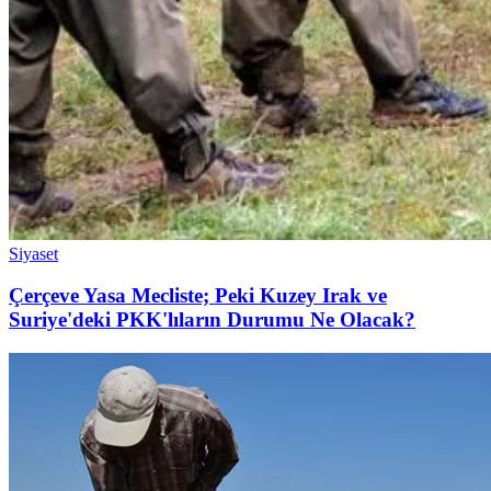
Siyaset
Çerçeve Yasa Mecliste; Peki Kuzey Irak ve
Suriye'deki PKK'lıların Durumu Ne Olacak?