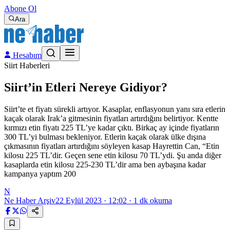
Abone Ol
Ara
Hesabım
Siirt Haberleri
Siirt’in Etleri Nereye Gidiyor?
Siirt’te et fiyatı sürekli artıyor. Kasaplar, enflasyonun yanı sıra etlerin
kaçak olarak Irak’a gitmesinin fiyatları artırdığını belirtiyor. Kentte
kırmızı etin fiyatı 225 TL’ye kadar çıktı. Birkaç ay içinde fiyatların
300 TL’yi bulması bekleniyor. Etlerin kaçak olarak ülke dışına
çıkmasının fiyatları artırdığını söyleyen kasap Hayrettin Can, “Etin
kilosu 225 TL’dir. Geçen sene etin kilosu 70 TL’ydi. Şu anda diğer
kasaplarda etin kilosu 225-230 TL’dir ama ben aybaşına kadar
kampanya yaptım 200
N
Ne Haber Arşiv
22 Eylül 2023 · 12:02
·
1
dk okuma