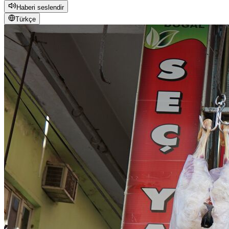
Haberi seslendir
Türkçe