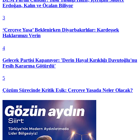
Erdoğan, Kalın ve Öcalan Biliyor
3
‘Çerçeve Yasa’ Beklenirken Diyarbakırlılar: Kardeşsek
Haklarımızı Verin
4
Gelecek Partisi Kapanıyor: 'Derin Hayal Kırıklığı Davutoğlu'nu
Fesih Kararına Götürdü'
5
Çözüm Sürecinde Kritik Eşik: Çerçeve Yasada Neler Olacak?