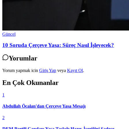
Güncel
10 Soruda Çerçeve Yasa: Süreç Nasıl İşleyecek?
Yorumlar
Yorum yapmak icin
Giriş Yap
veya
Kayıt Ol
.
En Çok Okunanlar
1
Abdullah Öcalan'dan Çerçeve Yasa Mesajı
2
DEM Partili Çandar: Yasa Taslağı Hazır, İçeriğini Sadece