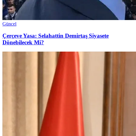
Güncel
Çerçeve Yasa: Selahattin Demirtaş Siyasete
Dönebilecek Mi?