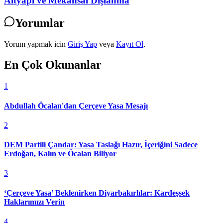
Altyapı ve Mekânsal Dışlanma
Yorumlar
Yorum yapmak icin
Giriş Yap
veya
Kayıt Ol
.
En Çok Okunanlar
1
Abdullah Öcalan'dan Çerçeve Yasa Mesajı
2
DEM Partili Çandar: Yasa Taslağı Hazır, İçeriğini Sadece
Erdoğan, Kalın ve Öcalan Biliyor
3
‘Çerçeve Yasa’ Beklenirken Diyarbakırlılar: Kardeşsek
Haklarımızı Verin
4