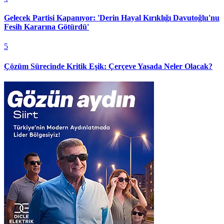
Gelecek Partisi Kapanıyor: 'Derin Hayal Kırıklığı Davutoğlu'nu
Fesih Kararına Götürdü'
5
Çözüm Sürecinde Kritik Eşik: Çerçeve Yasada Neler Olacak?