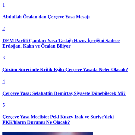
1
Abdullah Öcalan'dan Çerçeve Yasa Mesajı
2
DEM Partili Çandar: Yasa Taslağı Hazır, İçeriğini Sadece
Erdoğan, Kalın ve Öcalan Biliyor
3
Çözüm Sürecinde Kritik Eşik: Çerçeve Yasada Neler Olacak?
4
Çerçeve Yasa: Selahattin Demirtaş Siyasete Dönebilecek Mi?
5
Çerçeve Yasa Mecliste; Peki Kuzey Irak ve Suriye'deki
PKK'lıların Durumu Ne Olacak?