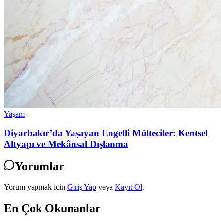
Yaşam
Diyarbakır’da Yaşayan Engelli Mülteciler: Kentsel
Altyapı ve Mekânsal Dışlanma
Yorumlar
Yorum yapmak icin
Giriş Yap
veya
Kayıt Ol
.
En Çok Okunanlar