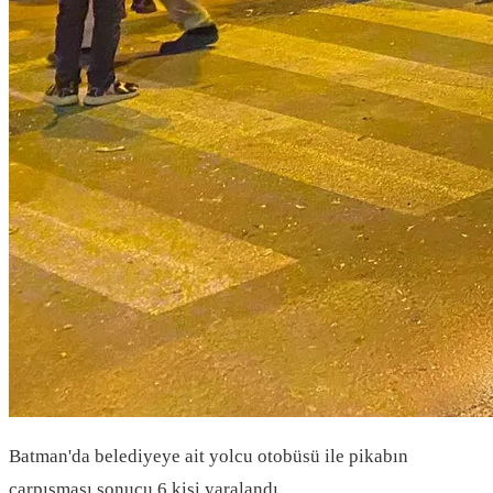
Batman'da belediyeye ait yolcu otobüsü ile pikabın
çarpışması sonucu 6 kişi yaralandı.