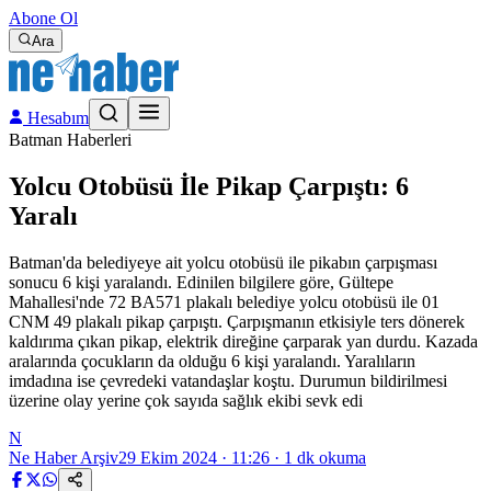
Abone Ol
Ara
Hesabım
Batman Haberleri
Yolcu Otobüsü İle Pikap Çarpıştı: 6
Yaralı
Batman'da belediyeye ait yolcu otobüsü ile pikabın çarpışması
sonucu 6 kişi yaralandı. Edinilen bilgilere göre, Gültepe
Mahallesi'nde 72 BA571 plakalı belediye yolcu otobüsü ile 01
CNM 49 plakalı pikap çarpıştı. Çarpışmanın etkisiyle ters dönerek
kaldırıma çıkan pikap, elektrik direğine çarparak yan durdu. Kazada
aralarında çocukların da olduğu 6 kişi yaralandı. Yaralıların
imdadına ise çevredeki vatandaşlar koştu. Durumun bildirilmesi
üzerine olay yerine çok sayıda sağlık ekibi sevk edi
N
Ne Haber Arşiv
29 Ekim 2024 · 11:26
·
1
dk okuma