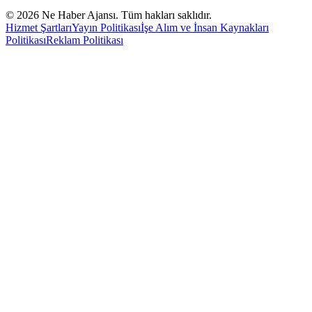
©
2026
Ne Haber Ajansı. Tüm hakları saklıdır.
Hizmet Şartları
Yayın Politikası
İşe Alım ve İnsan Kaynakları
Politikası
Reklam Politikası