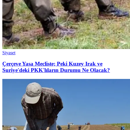
Siyaset
Çerçeve Yasa Mecliste; Peki Kuzey Irak ve
Suriye'deki PKK'lıların Durumu Ne Olacak?