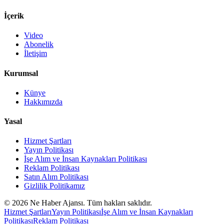
İçerik
Video
Abonelik
İletişim
Kurumsal
Künye
Hakkımızda
Yasal
Hizmet Şartları
Yayın Politikası
İşe Alım ve İnsan Kaynakları Politikası
Reklam Politikası
Satın Alım Politikası
Gizlilik Politikamız
©
2026
Ne Haber Ajansı. Tüm hakları saklıdır.
Hizmet Şartları
Yayın Politikası
İşe Alım ve İnsan Kaynakları
Politikası
Reklam Politikası