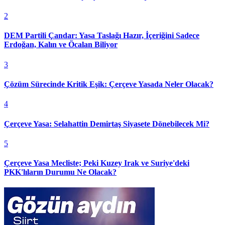
2
DEM Partili Çandar: Yasa Taslağı Hazır, İçeriğini Sadece
Erdoğan, Kalın ve Öcalan Biliyor
3
Çözüm Sürecinde Kritik Eşik: Çerçeve Yasada Neler Olacak?
4
Çerçeve Yasa: Selahattin Demirtaş Siyasete Dönebilecek Mi?
5
Çerçeve Yasa Mecliste; Peki Kuzey Irak ve Suriye'deki
PKK'lıların Durumu Ne Olacak?