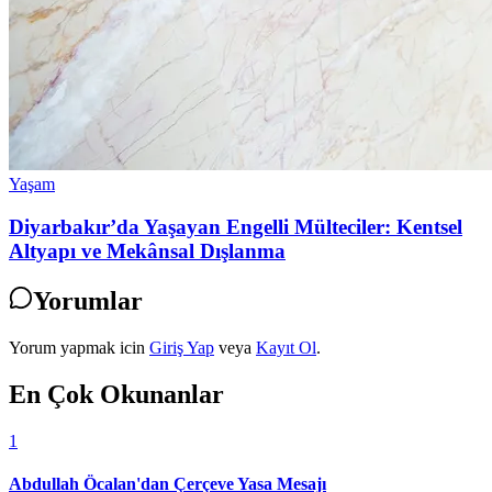
Yaşam
Diyarbakır’da Yaşayan Engelli Mülteciler: Kentsel
Altyapı ve Mekânsal Dışlanma
Yorumlar
Yorum yapmak icin
Giriş Yap
veya
Kayıt Ol
.
En Çok Okunanlar
1
Abdullah Öcalan'dan Çerçeve Yasa Mesajı