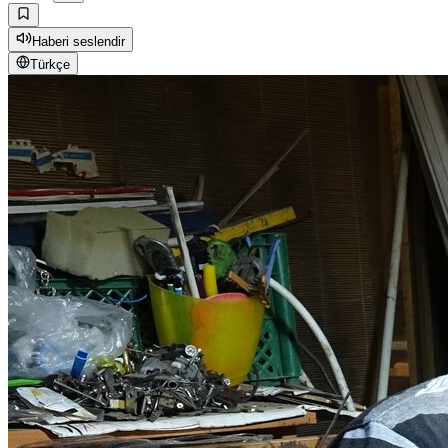
Haberi seslendir
Türkçe