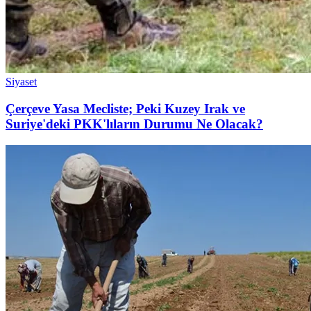
Siyaset
Çerçeve Yasa Mecliste; Peki Kuzey Irak ve
Suriye'deki PKK'lıların Durumu Ne Olacak?