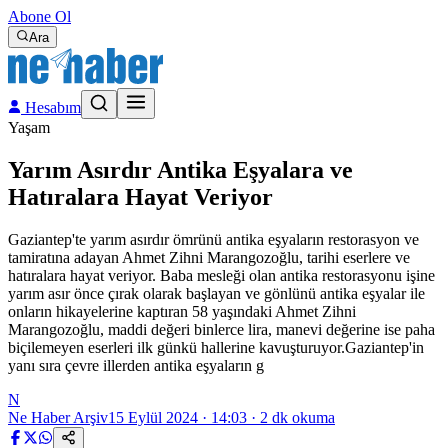
Abone Ol
Ara
Hesabım
Yaşam
Yarım Asırdır Antika Eşyalara ve
Hatıralara Hayat Veriyor
Gaziantep'te yarım asırdır ömrünü antika eşyaların restorasyon ve
tamiratına adayan Ahmet Zihni Marangozoğlu, tarihi eserlere ve
hatıralara hayat veriyor. Baba mesleği olan antika restorasyonu işine
yarım asır önce çırak olarak başlayan ve gönlünü antika eşyalar ile
onların hikayelerine kaptıran 58 yaşındaki Ahmet Zihni
Marangozoğlu, maddi değeri binlerce lira, manevi değerine ise paha
biçilemeyen eserleri ilk günkü hallerine kavuşturuyor.Gaziantep'in
yanı sıra çevre illerden antika eşyaların g
N
Ne Haber Arşiv
15 Eylül 2024 · 14:03
·
2
dk okuma