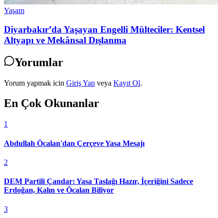
Yaşam
Diyarbakır’da Yaşayan Engelli Mülteciler: Kentsel
Altyapı ve Mekânsal Dışlanma
Yorumlar
Yorum yapmak icin
Giriş Yap
veya
Kayıt Ol
.
En Çok Okunanlar
1
Abdullah Öcalan'dan Çerçeve Yasa Mesajı
2
DEM Partili Çandar: Yasa Taslağı Hazır, İçeriğini Sadece
Erdoğan, Kalın ve Öcalan Biliyor
3