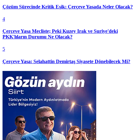
Çözüm Sürecinde Kritik Eşik: Çerçeve Yasada Neler Olacak?
4
Çerçeve Yasa Mecliste; Peki Kuzey Irak ve Suriye'deki
PKK'lıların Durumu Ne Olacak?
5
Çerçeve Yasa: Selahattin Demirtaş Siyasete Dönebilecek Mi?