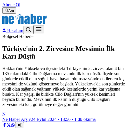
Abone Ol
Ara
Hesabım
Bölgesel Haberler
Türkiye'nin 2. Zirvesine Mevsimin İlk
Karı Düştü
Hakkari'nin Yüksekova ilçesindeki Türkiye'nin 2. zirvesi olan 4 bin
135 rakımdaki Cilo Dağları'na mevsimin ilk karı düştü. İlçede son
günlerde etkili olan soğuk hava hayatı olumsuz yönde etkilerken kış
mevsimi de yüzünü göstermeye başladı. Yüksekova'da son günlerde
etkili olan sağanak yağmur, yüksek kesimlerde yerini kar yağışına
bıraktı. Kar yağışı ile birlikte Cilo Dağları'nın yüksek kesimleri
beyaza büründü. Mevsimin ilk karının düştüğü Cilo Dağları
zirvesindeki kar, görülmeye değer görüntü
N
Ne Haber Arşiv
24 Eylül 2024 · 13:56
·
1
dk okuma