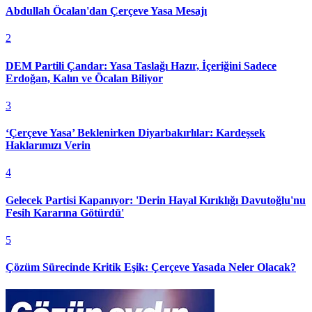
Abdullah Öcalan'dan Çerçeve Yasa Mesajı
2
DEM Partili Çandar: Yasa Taslağı Hazır, İçeriğini Sadece
Erdoğan, Kalın ve Öcalan Biliyor
3
‘Çerçeve Yasa’ Beklenirken Diyarbakırlılar: Kardeşsek
Haklarımızı Verin
4
Gelecek Partisi Kapanıyor: 'Derin Hayal Kırıklığı Davutoğlu'nu
Fesih Kararına Götürdü'
5
Çözüm Sürecinde Kritik Eşik: Çerçeve Yasada Neler Olacak?