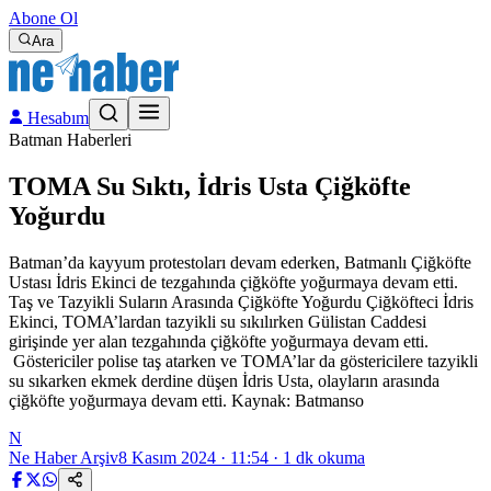
Abone Ol
Ara
Hesabım
Batman Haberleri
TOMA Su Sıktı, İdris Usta Çiğköfte
Yoğurdu
Batman’da kayyum protestoları devam ederken, Batmanlı Çiğköfte
Ustası İdris Ekinci de tezgahında çiğköfte yoğurmaya devam etti.
Taş ve Tazyikli Suların Arasında Çiğköfte Yoğurdu Çiğköfteci İdris
Ekinci, TOMA’lardan tazyikli su sıkılırken Gülistan Caddesi
girişinde yer alan tezgahında çiğköfte yoğurmaya devam etti.
Göstericiler polise taş atarken ve TOMA’lar da göstericilere tazyikli
su sıkarken ekmek derdine düşen İdris Usta, olayların arasında
çiğköfte yoğurmaya devam etti. Kaynak: Batmanso
N
Ne Haber Arşiv
8 Kasım 2024 · 11:54
·
1
dk okuma