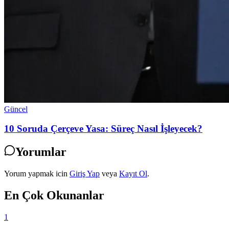
Güncel
10 Soruda Çerçeve Yasa: Süreç Nasıl İşleyecek?
Yorumlar
Yorum yapmak icin
Giriş Yap
veya
Kayıt Ol
.
En Çok Okunanlar
1