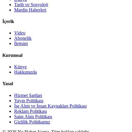
Tarih ve Sosyoloji
Mardin Haberleri
İçerik
Video
Abonelik
İletişim
Kurumsal
Künye
Hakkımızda
Yasal
Hizmet Şartları
Yayın Politikası
İşe Alım ve İnsan Kaynakları Politikası
Reklam Politikası
Satın Alım Politikası
Gizlilik Politikamız
©
2026
Ne Haber Ajansı. Tüm hakları saklıdır.