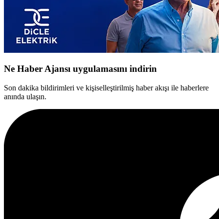
Ne Haber Ajansı uygulamasını indirin
Son dakika bildirimleri ve kişiselleştirilmiş haber akışı ile haberlere
anında ulaşın.