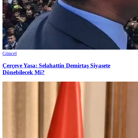
Güncel
Çerçeve Yasa: Selahattin Demirtaş Siyasete
Dönebilecek Mi?