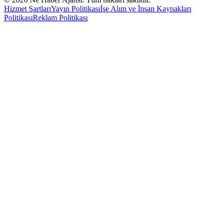
Hizmet Şartları
Yayın Politikası
İşe Alım ve İnsan Kaynakları
Politikası
Reklam Politikası