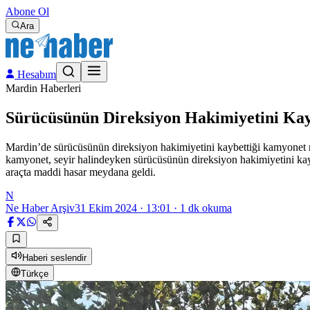
Abone Ol
Ara
Hesabım
Mardin Haberleri
Sürücüsünün Direksiyon Hakimiyetini Kay
Mardin’de sürücüsünün direksiyon hakimiyetini kaybettiği kamyonet re
kamyonet, seyir halindeyken sürücüsünün direksiyon hakimiyetini kaybe
araçta maddi hasar meydana geldi.
N
Ne Haber Arşiv
31 Ekim 2024 · 13:01
·
1
dk okuma
Haberi seslendir
Türkçe