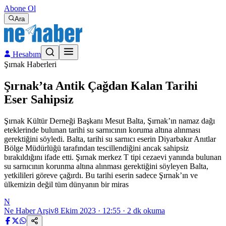
Abone Ol
Ara
Hesabım
Şırnak Haberleri
Şırnak’ta Antik Çağdan Kalan Tarihi
Eser Sahipsiz
Şırnak Kültür Derneği Başkanı Mesut Balta, Şırnak’ın namaz dağı
eteklerinde bulunan tarihi su sarnıcının koruma altına alınması
gerektiğini söyledi. Balta, tarihi su sarnıcı eserin Diyarbakır Anıtlar
Bölge Müdürlüğü tarafından tescillendiğini ancak sahipsiz
bırakıldığını ifade etti. Şırnak merkez T tipi cezaevi yanında bulunan
su sarnıcının korunma altına alınması gerektiğini söyleyen Balta,
yetkilileri göreve çağırdı. Bu tarihi eserin sadece Şırnak’ın ve
ülkemizin değil tüm dünyanın bir miras
N
Ne Haber Arşiv
8 Ekim 2023 · 12:55
·
2
dk okuma