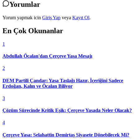
Yorumlar
Yorum yapmak icin
Giriş Yap
veya
Kayıt Ol
.
En Çok Okunanlar
1
Abdullah Öcalan'dan Çerçeve Yasa Mesajı
2
DEM Partili Çandar: Yasa Taslağı Hazır, İçeriğini Sadece
Erdoğan, Kalın ve Öcalan Biliyor
3
Çözüm Sürecinde Kritik Eşik: Çerçeve Yasada Neler Olacak?
4
Çerçeve Yasa: Selahattin Demirtaş Siyasete Dönebilecek Mi?