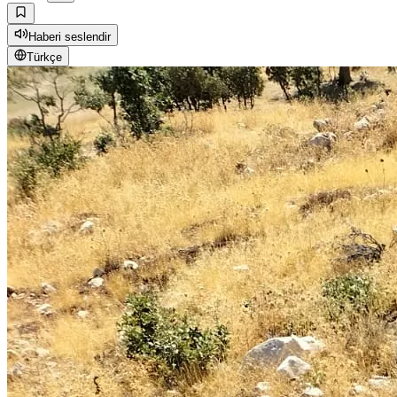
Haberi seslendir
Türkçe