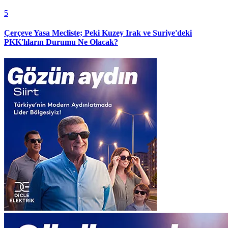
5
Çerçeve Yasa Mecliste; Peki Kuzey Irak ve Suriye'deki
PKK'lıların Durumu Ne Olacak?