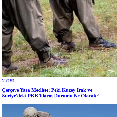
Siyaset
Çerçeve Yasa Mecliste; Peki Kuzey Irak ve
Suriye'deki PKK'lıların Durumu Ne Olacak?