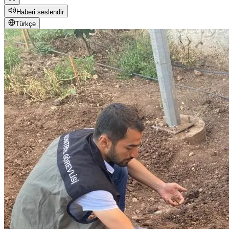
Haberi seslendir
Türkçe