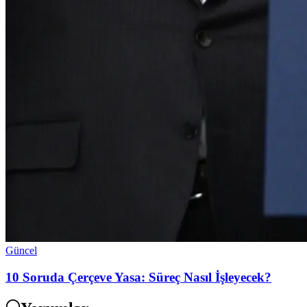
Güncel
10 Soruda Çerçeve Yasa: Süreç Nasıl İşleyecek?