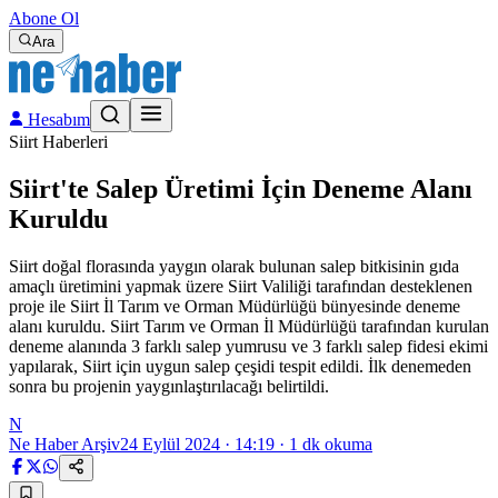
Abone Ol
Ara
Hesabım
Siirt Haberleri
Siirt'te Salep Üretimi İçin Deneme Alanı
Kuruldu
Siirt doğal florasında yaygın olarak bulunan salep bitkisinin gıda
amaçlı üretimini yapmak üzere Siirt Valiliği tarafından desteklenen
proje ile Siirt İl Tarım ve Orman Müdürlüğü bünyesinde deneme
alanı kuruldu. Siirt Tarım ve Orman İl Müdürlüğü tarafından kurulan
deneme alanında 3 farklı salep yumrusu ve 3 farklı salep fidesi ekimi
yapılarak, Siirt için uygun salep çeşidi tespit edildi. İlk denemeden
sonra bu projenin yaygınlaştırılacağı belirtildi.
N
Ne Haber Arşiv
24 Eylül 2024 · 14:19
·
1
dk okuma