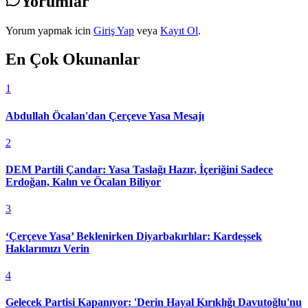
Yorumlar
Yorum yapmak icin
Giriş Yap
veya
Kayıt Ol
.
En Çok Okunanlar
1
Abdullah Öcalan'dan Çerçeve Yasa Mesajı
2
DEM Partili Çandar: Yasa Taslağı Hazır, İçeriğini Sadece
Erdoğan, Kalın ve Öcalan Biliyor
3
‘Çerçeve Yasa’ Beklenirken Diyarbakırlılar: Kardeşsek
Haklarımızı Verin
4
Gelecek Partisi Kapanıyor: 'Derin Hayal Kırıklığı Davutoğlu'nu