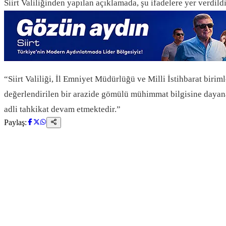
Siirt Valiliğinden yapılan açıklamada, şu ifadelere yer verdildi
“Siirt Valiliği, İl Emniyet Müdürlüğü ve Milli İstihbarat bi
değerlendirilen bir arazide gömülü mühimmat bilgisine dayanara
adli tahkikat devam etmektedir.”
Paylaş: