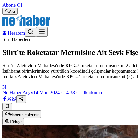
Abone Ol
Ara
Hesabım
Siirt Haberleri
Siirt’te Roketatar Mermisine Ait Sevk Fişe
Siirt’in Afetevleri Mahallesi'nde RPG-7 roketatar mermisine ait 2 adet s
İstihbarat birimlerimizce yürütülen koordineli çalışmalar kapsamınd
merkez Afetevleri Mahallesi'nde RPG-7 roketatar mermisine ait (2) ade
N
Ne Haber Arşiv
14 Mart 2024 · 14:38
·
1
dk okuma
Haberi seslendir
Türkçe