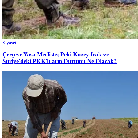
Siyaset
Çerçeve Yasa Mecliste; Peki Kuzey Irak ve
Suriye'deki PKK'lıların Durumu Ne Olacak?