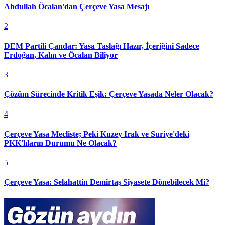
Abdullah Öcalan'dan Çerçeve Yasa Mesajı
2
DEM Partili Çandar: Yasa Taslağı Hazır, İçeriğini Sadece
Erdoğan, Kalın ve Öcalan Biliyor
3
Çözüm Sürecinde Kritik Eşik: Çerçeve Yasada Neler Olacak?
4
Çerçeve Yasa Mecliste; Peki Kuzey Irak ve Suriye'deki
PKK'lıların Durumu Ne Olacak?
5
Çerçeve Yasa: Selahattin Demirtaş Siyasete Dönebilecek Mi?