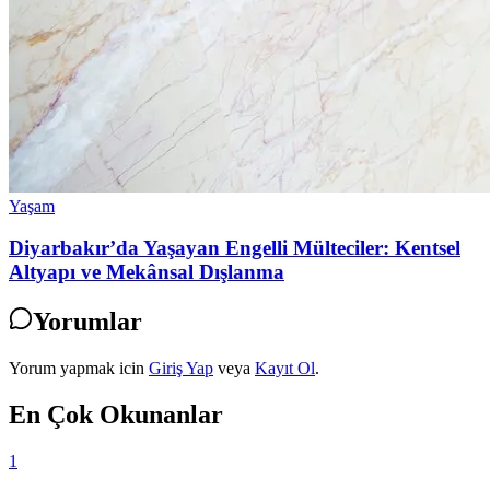
Yaşam
Diyarbakır’da Yaşayan Engelli Mülteciler: Kentsel
Altyapı ve Mekânsal Dışlanma
Yorumlar
Yorum yapmak icin
Giriş Yap
veya
Kayıt Ol
.
En Çok Okunanlar
1