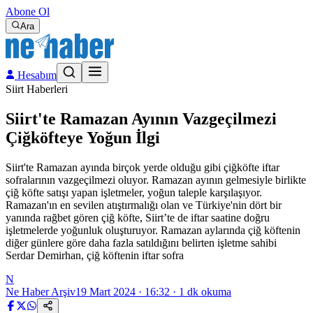
Abone Ol
Ara
Hesabım
Siirt Haberleri
Siirt'te Ramazan Ayının Vazgeçilmezi
Çiğköfteye Yoğun İlgi
Siirt'te Ramazan ayında birçok yerde olduğu gibi çiğköfte iftar
sofralarının vazgeçilmezi oluyor. Ramazan ayının gelmesiyle birlikte
çiğ köfte satışı yapan işletmeler, yoğun taleple karşılaşıyor.
Ramazan'ın en sevilen atıştırmalığı olan ve Türkiye'nin dört bir
yanında rağbet gören çiğ köfte, Siirt’te de iftar saatine doğru
işletmelerde yoğunluk oluşturuyor. Ramazan aylarında çiğ köftenin
diğer günlere göre daha fazla satıldığını belirten işletme sahibi
Serdar Demirhan, çiğ köftenin iftar sofra
N
Ne Haber Arşiv
19 Mart 2024 · 16:32
·
1
dk okuma