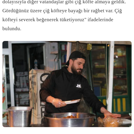
dolayısıyla diğer vatandaşlar gibi çiğ köfte almaya geldik.
Gördüğünüz üzere çiğ köfteye bayağı bir rağbet var. Çiğ
köfteyi severek beğenerek tüketiyoruz" ifadelerinde
bulundu.