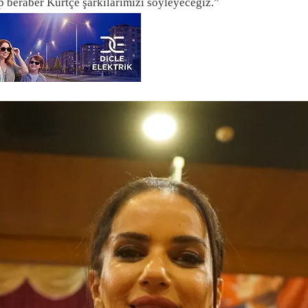
p beraber Kürtçe şarkılarımızı söyleyeceğiz.”