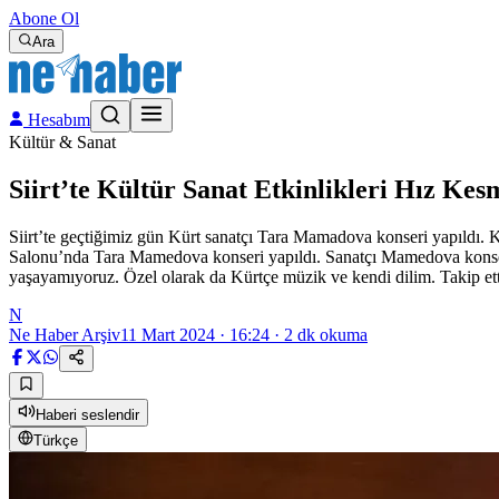
Abone Ol
Ara
Hesabım
Kültür & Sanat
Siirt’te Kültür Sanat Etkinlikleri Hız K
Siirt’te geçtiğimiz gün Kürt sanatçı Tara Mamadova konseri yapıldı
Salonu’nda Tara Mamedova konseri yapıldı. Sanatçı Mamedova konser
yaşayamıyoruz. Özel olarak da Kürtçe müzik ve kendi dilim. Takip ett
N
Ne Haber Arşiv
11 Mart 2024 · 16:24
·
2
dk okuma
Haberi seslendir
Türkçe