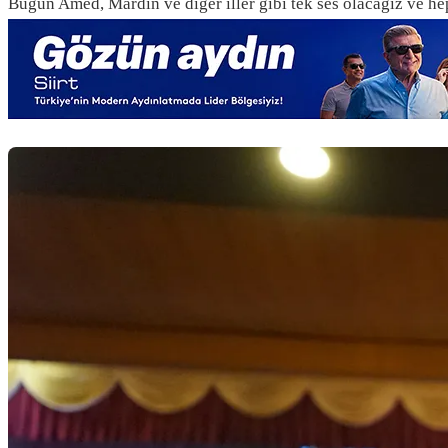
Bugün Amed, Mardin ve diğer iller gibi tek ses olacağız ve he