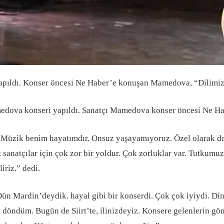
yapıldı. Konser öncesi Ne Haber’e konuşan Mamedova, “Dilimizi
edova konseri yapıldı. Sanatçı Mamedova konser öncesi Ne Ha
“Müzik benim hayatımdır. Onsuz yaşayamıyoruz. Özel olarak da 
rt sanatçılar için çok zor bir yoldur. Çok zorluklar var. Tutk
riz.” dedi.
 Mardin’deydik. hayal gibi bir konserdi. Çok çok iyiydi. Dinle
 döndüm. Bugün de Siirt’te, ilinizdeyiz. Konsere gelenlerin gö