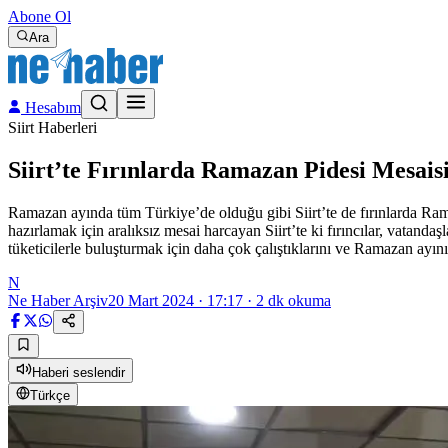
Abone Ol
Ara
Hesabım
Siirt Haberleri
Siirt’te Fırınlarda Ramazan Pidesi Mesais
Ramazan ayında tüm Türkiye’de olduğu gibi Siirt’te de fırınlarda Ramaz
hazırlamak için aralıksız mesai harcayan Siirt’te ki fırıncılar, vatanda
tüketicilerle buluşturmak için daha çok çalıştıklarını ve Ramazan ayın
N
Ne Haber Arşiv
20 Mart 2024 · 17:17
·
2
dk okuma
Haberi seslendir
Türkçe