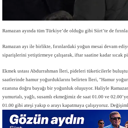
Ramazan ayında tüm Türkiye’de olduğu gibi Siirt’te de fırınl
Ramazan ayı ile birlikte, fırınlardaki yoğun mesai devam ediyor
siparişlerini yetiştirmeye çalışarak, iftar saatine kadar sıcak
Ekmek ustası Abdurrahman İleri, pideleri tüketicilerle buluşt
saatlerinde hamur yoğurduklarını belirten İleri, "Hamur yoğur
ezanına doğru bayağı bir yoğunluk oluşuyor. Haliyle Ramazan 
yumurtalı, yağlı, susamlı ekmeğimiz de saat 01.00 ve 02.00’y
01.00 gibi ateşi yakıp o arayı kapatmaya çalışıyoruz. Değişiml