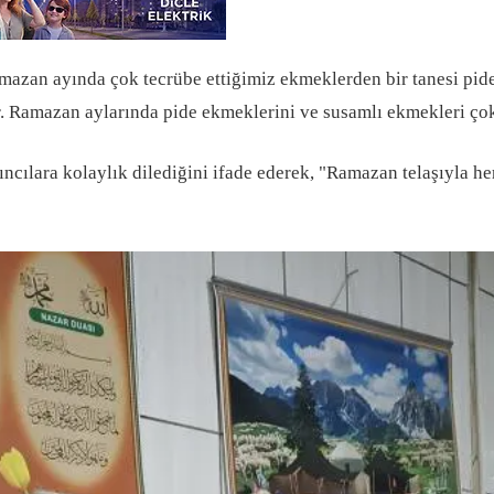
amazan ayında çok tecrübe ettiğimiz ekmeklerden bir tanesi pi
r. Ramazan aylarında pide ekmeklerini ve susamlı ekmekleri çok 
cılara kolaylık dilediğini ifade ederek, "Ramazan telaşıyla herk