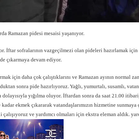
arda Ramazan pidesi mesaisi yaşanıyor.
. İftar sofralarının vazgeçilmezi olan pideleri hazırlamak için a
 pide çıkarmaya devam ediyor.
urmak için daha çok çalıştıklarını ve Ramazan ayının normal za
duktan sonra pide hazırlıyoruz. Yağlı, yumurtalı, susamlı, vata
dolayısıyla yığılma oluyor. İftardan sonra da saat 21.00 itiba
e kadar ekmek çıkararak vatandaşlarımızın hizmetine sunmaya ça
i çalışıyoruz ve yardımcı olmaları için ekstra eleman aldık. yar