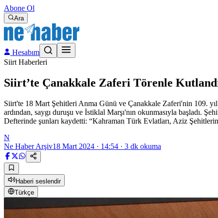
Abone Ol
Ara
Hesabım
Siirt Haberleri
Siirt’te Çanakkale Zaferi Törenle Kutland
Siirt'te 18 Mart Şehitleri Anma Günü ve Çanakkale Zaferi'nin 109. yıl
ardından, saygı duruşu ve İstiklal Marşı'nın okunmasıyla başladı. Şehit
Defterinde şunları kaydetti: “Kahraman Türk Evlatları, Aziz Şehitleri
N
Ne Haber Arşiv
18 Mart 2024 · 14:54
·
3
dk okuma
Haberi seslendir
Türkçe