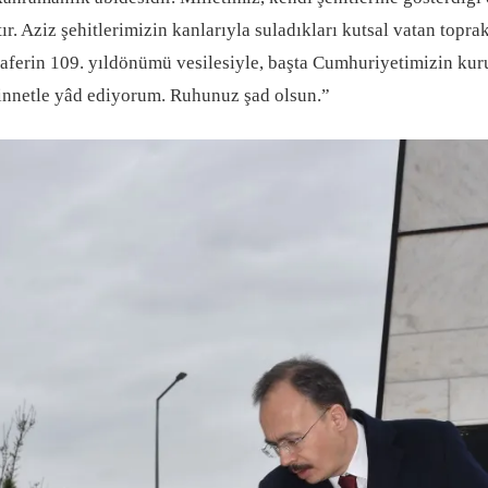
r. Aziz şehitlerimizin kanlarıyla suladıkları kutsal vatan topr
Zaferin 109. yıldönümü vesilesiyle, başta Cumhuriyetimizin ku
 minnetle yâd ediyorum. Ruhunuz şad olsun.”