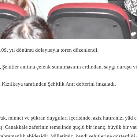
109. yıl dönümü dolayısıyla tören düzenlendi.
, Şehitler anıtına çelenk sunulmasının ardından, saygı duruşu v
 Kızılkaya tarafından Şehitlik Anıt defterini imzaladı.
rak, minnet ve şükran duyguları içerisinde, aziz hatıranızı yâ
ş, Çanakkale zaferinin temelinde güçlü bir inanç, büyük bir vat
hramanlık abidesidir. Milletimiz, kendi şehitlerine gösterdiği 