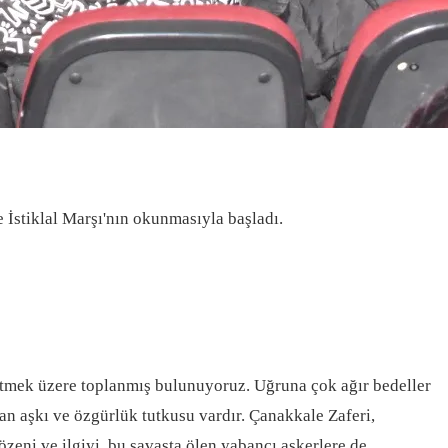
e İstiklal Marşı'nın okunmasıyla başladı.
d etmek üzere toplanmış bulunuyoruz. Uğruna çok ağır bedeller
an aşkı ve özgürlük tutkusu vardır. Çanakkale Zaferi,
özeni ve ilgiyi, bu savaşta ölen yabancı askerlere de