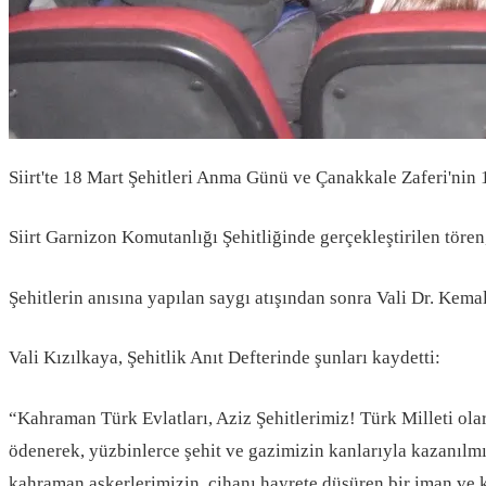
Siirt'te 18 Mart Şehitleri Anma Günü ve Çanakkale Zaferi'nin 
Siirt Garnizon Komutanlığı Şehitliğinde gerçekleştirilen tören
Şehitlerin anısına yapılan saygı atışından sonra Vali Dr. Kemal
Vali Kızılkaya, Şehitlik Anıt Defterinde şunları kaydetti:
“Kahraman Türk Evlatları, Aziz Şehitlerimiz! Türk Milleti ola
ödenerek, yüzbinlerce şehit ve gazimizin kanlarıyla kazanılmı
kahraman askerlerimizin, cihanı hayrete düşüren bir iman ve ka