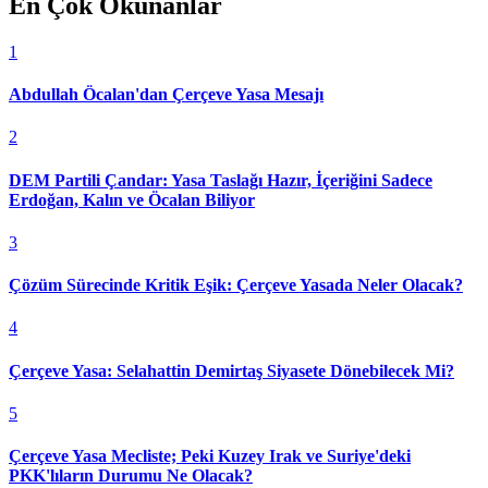
En Çok Okunanlar
1
Abdullah Öcalan'dan Çerçeve Yasa Mesajı
2
DEM Partili Çandar: Yasa Taslağı Hazır, İçeriğini Sadece
Erdoğan, Kalın ve Öcalan Biliyor
3
Çözüm Sürecinde Kritik Eşik: Çerçeve Yasada Neler Olacak?
4
Çerçeve Yasa: Selahattin Demirtaş Siyasete Dönebilecek Mi?
5
Çerçeve Yasa Mecliste; Peki Kuzey Irak ve Suriye'deki
PKK'lıların Durumu Ne Olacak?