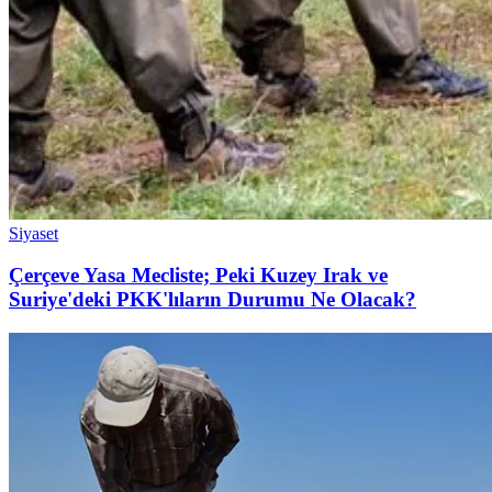
Siyaset
Çerçeve Yasa Mecliste; Peki Kuzey Irak ve
Suriye'deki PKK'lıların Durumu Ne Olacak?