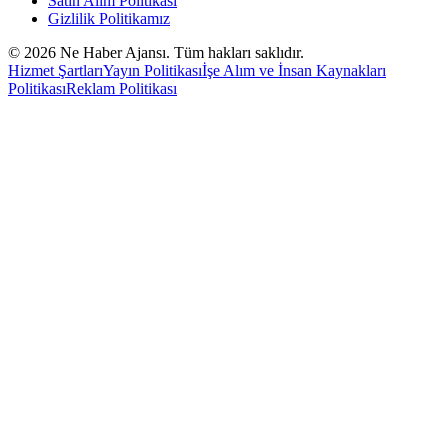
Satın Alım Politikası
Gizlilik Politikamız
©
2026
Ne Haber Ajansı. Tüm hakları saklıdır.
Hizmet Şartları
Yayın Politikası
İşe Alım ve İnsan Kaynakları
Politikası
Reklam Politikası