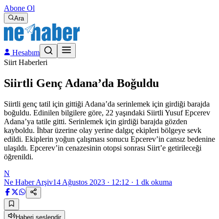
Abone Ol
Ara
Hesabım
Siirt Haberleri
Siirtli Genç Adana’da Boğuldu
Siirtli genç tatil için gittiği Adana’da serinlemek için girdiği barajda
boğuldu. Edinilen bilgilere göre, 22 yaşındaki Siirtli Yusuf Epcerev
Adana’ya tatile gitti. Serinlemek için girdiği barajda gözden
kayboldu. İhbar üzerine olay yerine dalgıç ekipleri bölgeye sevk
edildi. Ekiplerin yoğun çalışması sonucu Epcerev’in cansız bedenine
ulaşıldı. Epcerev’in cenazesinin otopsi sonrası Siirt’e getirileceği
öğrenildi.
N
Ne Haber Arşiv
14 Ağustos 2023 · 12:12
·
1
dk okuma
Haberi seslendir