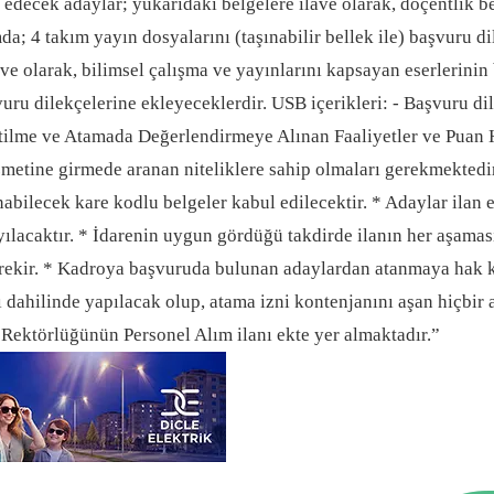
edecek adaylar; yukarıdaki belgelere ilave olarak, doçentlik be
tamda; 4 takım yayın dosyalarını (taşınabilir bellek ile) başvuru
 olarak, bilimsel çalışma ve yayınlarını kapsayan eserlerinin bel
vuru dilekçelerine ekleyeceklerdir. USB içerikleri: - Başvuru dil
eltilme ve Atamada Değerlendirmeye Alınan Faaliyetler ve Puan
zmetine girmede aranan niteliklere sahip olmaları gerekmektedi
abilecek kare kodlu belgeler kabul edilecektir. * Adaylar ilan e
lacaktır. * İdarenin uygun gördüğü takdirde ilanın her aşaması 
gerekir. * Kadroya başvuruda bulunan adaylardan atanmaya hak
dahilinde yapılacak olup, atama izni kontenjanını aşan hiçbir 
 Rektörlüğünün Personel Alım ilanı ekte yer almaktadır.”