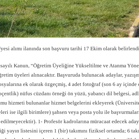
si alımı ilanında son başvuru tarihi 17 Ekim olarak belirlendi. 
4 sayılı Kanun, “Öğretim Üyeliğine Yükseltilme ve Atanma Yönet
retim üyeleri alınacaktır. Başvuruda bulunacak adaylar, yazışm
dosyalarına ek olarak özgeçmiş, 4 adet fotoğraf (son 6 ay içinde
doçentlik) nüfus cüzdanı örneği ön yüzü, yabancı dil belgesi, adl
l kamu hizmeti bulunanlar hizmet belgelerini ekleyerek (Ünivers
ri ise ilgili birimlere) şahsen veya posta yolu ile başvurmalar
edilmeyecektir). 1- Profesör kadrolarına müracaat edecek adayl
iği yayın listesini içeren 1 (bir) takımını fiziksel ortamda; 6 ta