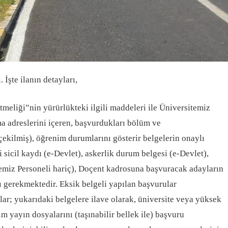
İşte ilanın detayları,
meliği”nin yürürlükteki ilgili maddeleri ile Üniversitemiz
a adreslerini içeren, başvurdukları bölüm ve
 çekilmiş), öğrenim durumlarını gösterir belgelerin onaylı
i sicil kaydı (e-Devlet), askerlik durum belgesi (e-Devlet),
itemiz Personeli hariç), Doçent kadrosuna başvuracak adayların
ı gerekmektedir. Eksik belgeli yapılan başvurular
ar; yukarıdaki belgelere ilave olarak, üniversite veya yüksek
kım yayın dosyalarını (taşınabilir bellek ile) başvuru