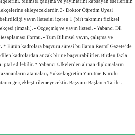
lgelerini, bilimsel çalışma ve yayınlarını kapsayan eserlerinin
 dilekçelerine ekleyeceklerdir. 3- Doktor Öğretim Üyesi
irtildiği yayın listesini içeren 1 (bir) takımını fiziksel
ekçesi (imzalı), - Özgeçmiş ve yayın listesi, - Yabancı Dil
 Hesaplaması Formu, - Tüm Bilimsel yayın, çalışma ve
r. * Bütün kadrolara başvuru süresi bu ilanın Resmî Gazete’de
dilen kadrolardan ancak birine başvurabilirler. Birden fazla
iptal edilebilir. * Yabancı Ülkelerden alınan diplomaların
 kazananların atamaları, Yükseköğretim Yürütme Kurulu
atama gerçekleştirilemeyecektir. Başvuru Başlama Tarihi :