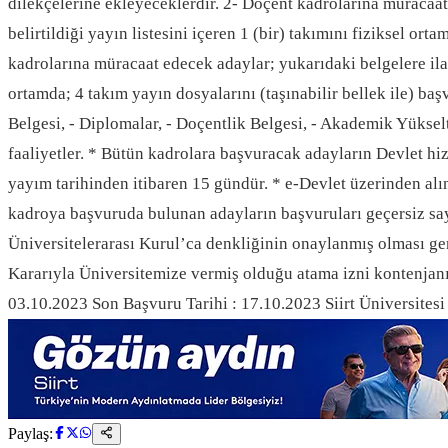
dilekçelerine ekleyeceklerdir. 2- Doçent kadrolarına müracaat 
belirtildiği yayın listesini içeren 1 (bir) takımını fiziksel or
kadrolarına müracaat edecek adaylar; yukarıdaki belgelere ilave
ortamda; 4 takım yayın dosyalarını (taşınabilir bellek ile) baş
Belgesi, - Diplomalar, - Doçentlik Belgesi, - Akademik Yüks
faaliyetler. * Bütün kadrolara başvuracak adayların Devlet hi
yayım tarihinden itibaren 15 gündür. * e-Devlet üzerinden alın
kadroya başvuruda bulunan adayların başvuruları geçersiz sayı
Üniversitelerarası Kurul’ca denkliğinin onaylanmış olması 
Kararıyla Üniversitemize vermiş olduğu atama izni kontenjanı 
03.10.2023 Son Başvuru Tarihi : 17.10.2023 Siirt Üniversitesi
Paylaş: