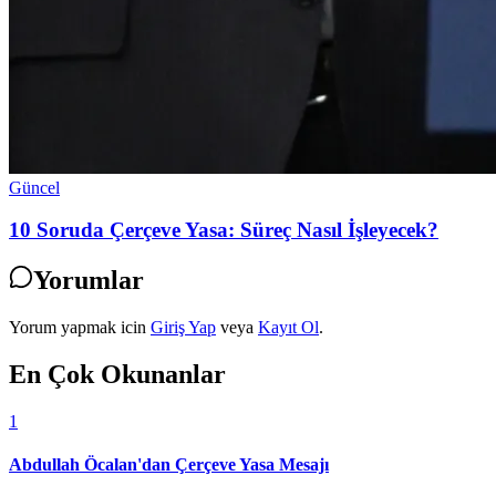
Güncel
10 Soruda Çerçeve Yasa: Süreç Nasıl İşleyecek?
Yorumlar
Yorum yapmak icin
Giriş Yap
veya
Kayıt Ol
.
En Çok Okunanlar
1
Abdullah Öcalan'dan Çerçeve Yasa Mesajı