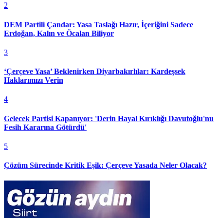
2
DEM Partili Çandar: Yasa Taslağı Hazır, İçeriğini Sadece
Erdoğan, Kalın ve Öcalan Biliyor
3
‘Çerçeve Yasa’ Beklenirken Diyarbakırlılar: Kardeşsek
Haklarımızı Verin
4
Gelecek Partisi Kapanıyor: 'Derin Hayal Kırıklığı Davutoğlu'nu
Fesih Kararına Götürdü'
5
Çözüm Sürecinde Kritik Eşik: Çerçeve Yasada Neler Olacak?