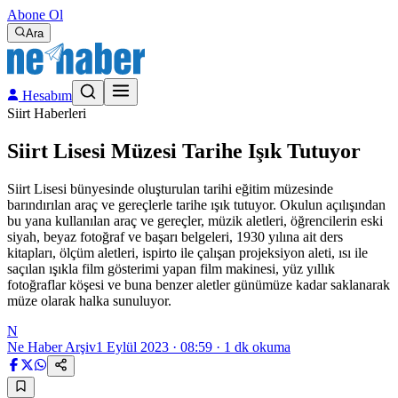
Abone Ol
Ara
Hesabım
Siirt Haberleri
Siirt Lisesi Müzesi Tarihe Işık Tutuyor
Siirt Lisesi bünyesinde oluşturulan tarihi eğitim müzesinde
barındırılan araç ve gereçlerle tarihe ışık tutuyor. Okulun açılışından
bu yana kullanılan araç ve gereçler, müzik aletleri, öğrencilerin eski
siyah, beyaz fotoğraf ve başarı belgeleri, 1930 yılına ait ders
kitapları, ölçüm aletleri, ispirto ile çalışan projeksiyon aleti, ısı ile
saçılan ışıkla film gösterimi yapan film makinesi, yüz yıllık
fotoğraflar köşesi ve buna benzer aletler günümüze kadar saklanarak
müze olarak halka sunuluyor.
N
Ne Haber Arşiv
1 Eylül 2023 · 08:59
·
1
dk okuma