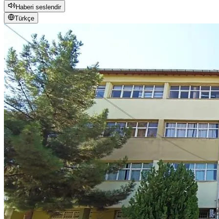
Haberi seslendir
Türkçe