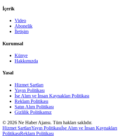
İçerik
Video
Abonelik
İletişim
Kurumsal
Künye
Hakkımızda
Yasal
Hizmet Şartları
Yayın Politikası
İşe Alım ve İnsan Kaynakları Politikası
Reklam Politikası
Satın Alım Politikası
Gizlilik Politikamız
©
2026
Ne Haber Ajansı. Tüm hakları saklıdır.
Hizmet Şartları
Yayın Politikası
İşe Alım ve İnsan Kaynakları
Politikası
Reklam Politikası