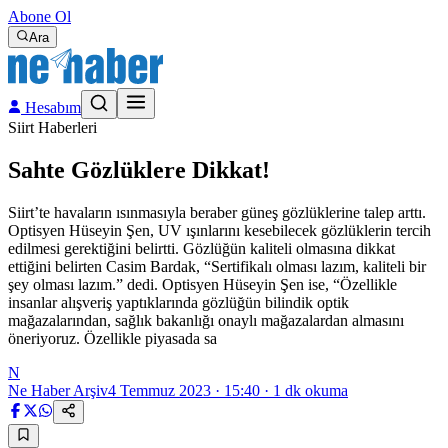
Abone Ol
Ara
Hesabım
Siirt Haberleri
Sahte Gözlüklere Dikkat!
Siirt’te havaların ısınmasıyla beraber güneş gözlüklerine talep arttı.
Optisyen Hüseyin Şen, UV ışınlarını kesebilecek gözlüklerin tercih
edilmesi gerektiğini belirtti. Gözlüğün kaliteli olmasına dikkat
ettiğini belirten Casim Bardak, “Sertifikalı olması lazım, kaliteli bir
şey olması lazım.” dedi. Optisyen Hüseyin Şen ise, “Özellikle
insanlar alışveriş yaptıklarında gözlüğün bilindik optik
mağazalarından, sağlık bakanlığı onaylı mağazalardan almasını
öneriyoruz. Özellikle piyasada sa
N
Ne Haber Arşiv
4 Temmuz 2023 · 15:40
·
1
dk okuma