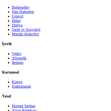
Belgeseller
Siirt Haberleri
Güncel
Bilim
Dünya
Tarih ve Sosyoloji
Mardin Haberleri
İçerik
Video
Abonelik
İletişim
Kurumsal
Künye
Hakkımızda
Yasal
Hizmet Şartları
Yayın Politikası