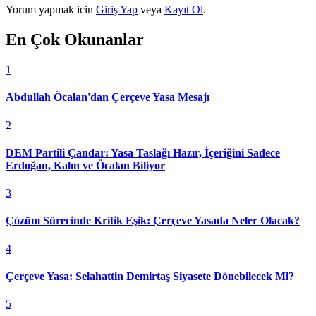
Yorum yapmak icin
Giriş Yap
veya
Kayıt Ol
.
En Çok Okunanlar
1
Abdullah Öcalan'dan Çerçeve Yasa Mesajı
2
DEM Partili Çandar: Yasa Taslağı Hazır, İçeriğini Sadece
Erdoğan, Kalın ve Öcalan Biliyor
3
Çözüm Sürecinde Kritik Eşik: Çerçeve Yasada Neler Olacak?
4
Çerçeve Yasa: Selahattin Demirtaş Siyasete Dönebilecek Mi?
5