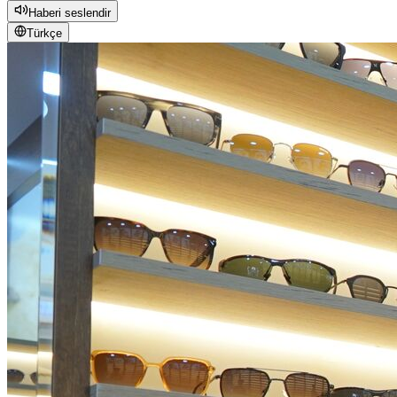
Haberi seslendir
Türkçe