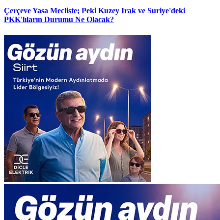
Çerçeve Yasa Mecliste; Peki Kuzey Irak ve Suriye'deki
PKK'lıların Durumu Ne Olacak?