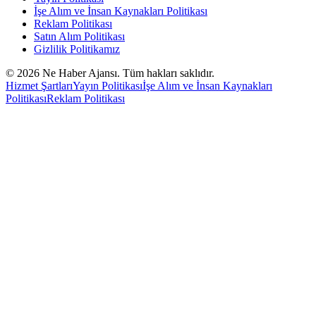
İşe Alım ve İnsan Kaynakları Politikası
Reklam Politikası
Satın Alım Politikası
Gizlilik Politikamız
©
2026
Ne Haber Ajansı. Tüm hakları saklıdır.
Hizmet Şartları
Yayın Politikası
İşe Alım ve İnsan Kaynakları
Politikası
Reklam Politikası