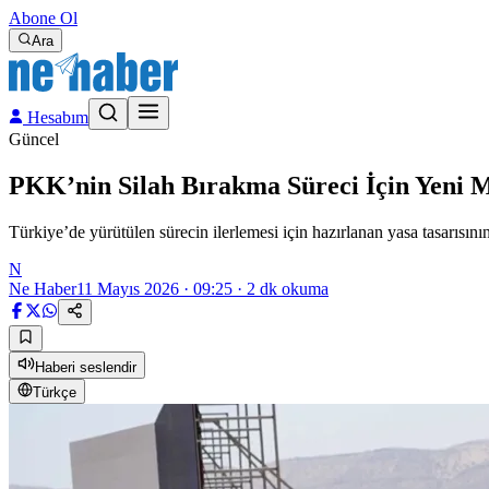
Abone Ol
Ara
Hesabım
Güncel
PKK’nin Silah Bırakma Süreci İçin Yeni
Türkiye’de yürütülen sürecin ilerlemesi için hazırlanan yasa tasarısının
N
Ne Haber
11 Mayıs 2026 · 09:25
·
2
dk okuma
Haberi seslendir
Türkçe