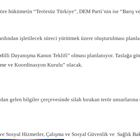
göre hükümetin “Terörsüz Türkiye”, DEM Parti’nin ise “Barış v
n ardından işletilecek süreci yürütmek üzere oluşturulması plan
Milli Dayanışma Kanun Teklifi” olması planlanıyor. Taslağa gör
leme ve Koordinasyon Kurulu” olacak.
n gelen bilgiler çerçevesinde silah bırakan terör unsurlarına
 ve Sosyal Hizmetler, Çalışma ve Sosyal Güvenlik ve Sağlık Baka