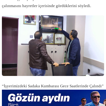
çalınmasını hayretler içerisinde gördüklerini söyledi.
“İşyerimizdeki Sadaka Kumbarası Gece Saatlerinde Çalındı”