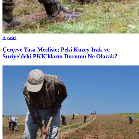
Siyaset
Çerçeve Yasa Mecliste; Peki Kuzey Irak ve
Suriye'deki PKK'lıların Durumu Ne Olacak?