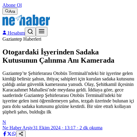
Abone Ol
Ara
Hesabım
Gaziantep Haberleri
Otogardaki İşyerinden Sadaka
Kutusunun Çalınma Anı Kamerada
Gaziantep’te Şehirlerarası Otobüs Terminali'ndeki bir işyerine gelen
kimliği belirsiz şahsın, ihtiyaç sahipleri için kurulan sadaka kutusunu
çaldığı anlar güvenlik kamerasına yansıdı. Olay, Şehitkamil ilçesinin
Karacaahmet Mahallesi’nde meydana geldi. İddiaya göre, gece
saatlerinde Gaziantep Şehirlerarası Otobüs Terminali'ndeki bir
işyerine gelen ismi öğrenilemeyen şahıs, tezgah üzerinde bulunan içi
para dolu sadaka kutusunu gözüne kestirdi. Bir süre etrafı kollayan
şüpheli şahıs, bulduğu ilk
N
Ne Haber Arşiv
31 Ekim 2024 · 13:17
·
2
dk okuma