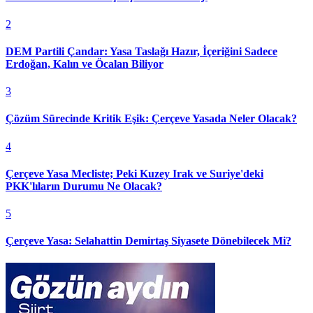
2
DEM Partili Çandar: Yasa Taslağı Hazır, İçeriğini Sadece
Erdoğan, Kalın ve Öcalan Biliyor
3
Çözüm Sürecinde Kritik Eşik: Çerçeve Yasada Neler Olacak?
4
Çerçeve Yasa Mecliste; Peki Kuzey Irak ve Suriye'deki
PKK'lıların Durumu Ne Olacak?
5
Çerçeve Yasa: Selahattin Demirtaş Siyasete Dönebilecek Mi?