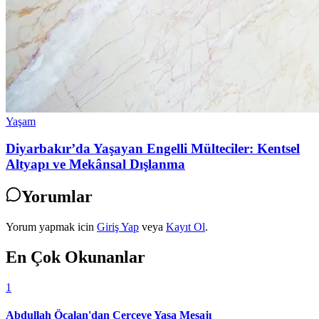
Yaşam
Diyarbakır’da Yaşayan Engelli Mülteciler: Kentsel
Altyapı ve Mekânsal Dışlanma
Yorumlar
Yorum yapmak icin
Giriş Yap
veya
Kayıt Ol
.
En Çok Okunanlar
1
Abdullah Öcalan'dan Çerçeve Yasa Mesajı