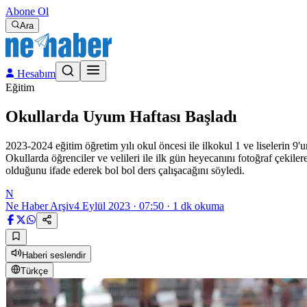
Abone Ol
Ara
Hesabım
Eğitim
Okullarda Uyum Haftası Başladı
2023-2024 eğitim öğretim yılı okul öncesi ile ilkokul 1 ve liselerin 9'u
Okullarda öğrenciler ve velileri ile ilk gün heyecanını fotoğraf çekile
olduğunu ifade ederek bol bol ders çalışacağını söyledi.
N
Ne Haber Arşiv
4 Eylül 2023 · 07:50
·
1
dk okuma
Haberi seslendir
Türkçe