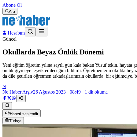
Abone Ol
Ara
Hesabım
Güncel
Okullarda Beyaz Önlük Dönemi
Yeni eğitim öğretim yılına sayılı gün kala bakan Yusuf tekin, hayata 
önlük giymeye teşvik edileceğini bildirdi. Öğretmenlerin okulda beya
da dile getirilen öğretmen arkadaşlarımızın okullarda, bir eğitimciye, 
N
Ne Haber Arşiv
26 Ağustos 2023 · 08:49
·
1
dk okuma
Haberi seslendir
Türkçe