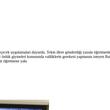
geçecek uygulamaları duyurdu. Tekin illere gönderdiği yazıda öğretmenl
z önlük giymeleri konusunda valiliklerin gerekeni yapmasını isteyen Ba
bir öğretmene yakı