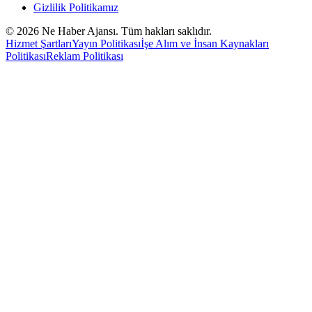
Gizlilik Politikamız
©
2026
Ne Haber Ajansı. Tüm hakları saklıdır.
Hizmet Şartları
Yayın Politikası
İşe Alım ve İnsan Kaynakları
Politikası
Reklam Politikası