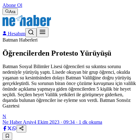
Abone Ol
Ara
Hesabım
Batman Haberleri
Öğrencilerden Protesto Yürüyüşü
Batman Sosyal Bilimler Lisesi öğrencileri su sıkıntısı sorunu
nedeniyle yürüyüş yaptı. Lisede okuyan bir grup öğrenci, okulda
yaşanan su kesintisinden dolayı Batman Valiliğine doğru yürüyüş
gerçekleştirdi. Su sorunun biran önce çözüme kavuşması için valilik
önünde açıklama yapmaya giden öğrencilerden 5 kişilik bir heyet
seçildi. Seçilen heyet Valilik yetkileri ile görüşmeye giderken,
dışarıda bulunan öğrenciler ise eyleme son verdi. Batman Sonsöz
Gazetesi
N
Ne Haber Arşiv
4 Ekim 2023 · 09:34
·
1
dk okuma