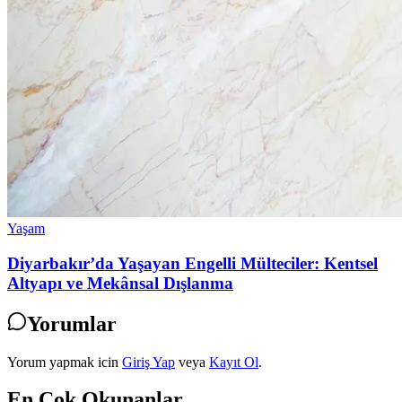
Yaşam
Diyarbakır’da Yaşayan Engelli Mülteciler: Kentsel
Altyapı ve Mekânsal Dışlanma
Yorumlar
Yorum yapmak icin
Giriş Yap
veya
Kayıt Ol
.
En Çok Okunanlar