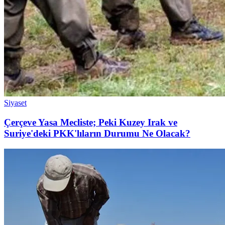
Siyaset
Çerçeve Yasa Mecliste; Peki Kuzey Irak ve
Suriye'deki PKK'lıların Durumu Ne Olacak?