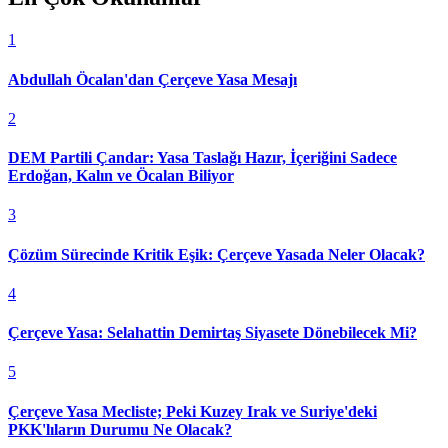
1
Abdullah Öcalan'dan Çerçeve Yasa Mesajı
2
DEM Partili Çandar: Yasa Taslağı Hazır, İçeriğini Sadece
Erdoğan, Kalın ve Öcalan Biliyor
3
Çözüm Sürecinde Kritik Eşik: Çerçeve Yasada Neler Olacak?
4
Çerçeve Yasa: Selahattin Demirtaş Siyasete Dönebilecek Mi?
5
Çerçeve Yasa Mecliste; Peki Kuzey Irak ve Suriye'deki
PKK'lıların Durumu Ne Olacak?