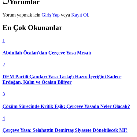
Yorumlar
Yorum yapmak icin
Giriş Yap
veya
Kayıt Ol
.
En Çok Okunanlar
1
Abdullah Öcalan'dan Çerçeve Yasa Mesajı
2
DEM Partili Çandar: Yasa Taslağı Hazır, İçeriğini Sadece
Erdoğan, Kalın ve Öcalan Biliyor
3
Çözüm Sürecinde Kritik Eşik: Çerçeve Yasada Neler Olacak?
4
Çerçeve Yasa: Selahattin Demirtaş Siyasete Dönebilecek Mi?