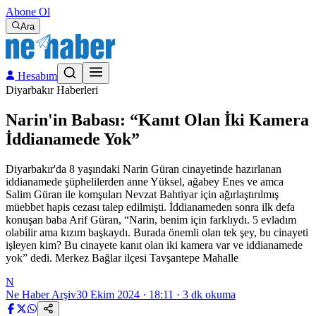
Abone Ol
Ara
Hesabım
Diyarbakır Haberleri
Narin'in Babası: “Kanıt Olan İki Kamera
İddianamede Yok”
Diyarbakır'da 8 yaşındaki Narin Güran cinayetinde hazırlanan
iddianamede şüphelilerden anne Yüksel, ağabey Enes ve amca
Salim Güran ile komşuları Nevzat Bahtiyar için ağırlaştırılmış
müebbet hapis cezası talep edilmişti. İddianameden sonra ilk defa
konuşan baba Arif Güran, “Narin, benim için farklıydı. 5 evladım
olabilir ama kızım başkaydı. Burada önemli olan tek şey, bu cinayeti
işleyen kim? Bu cinayete kanıt olan iki kamera var ve iddianamede
yok” dedi. Merkez Bağlar ilçesi Tavşantepe Mahalle
N
Ne Haber Arşiv
30 Ekim 2024 · 18:11
·
3
dk okuma