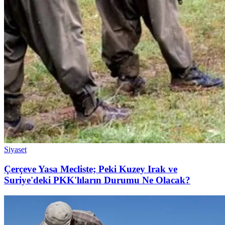
Siyaset
Çerçeve Yasa Mecliste; Peki Kuzey Irak ve
Suriye'deki PKK'lıların Durumu Ne Olacak?