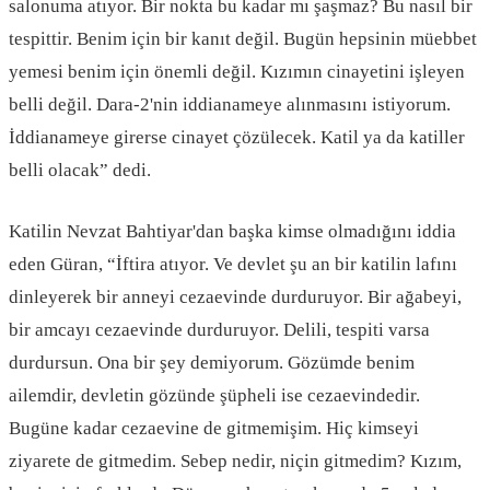
salonuma atıyor. Bir nokta bu kadar mı şaşmaz? Bu nasıl bir
tespittir. Benim için bir kanıt değil. Bugün hepsinin müebbet
yemesi benim için önemli değil. Kızımın cinayetini işleyen
belli değil. Dara-2'nin iddianameye alınmasını istiyorum.
İddianameye girerse cinayet çözülecek. Katil ya da katiller
belli olacak” dedi.
Katilin Nevzat Bahtiyar'dan başka kimse olmadığını iddia
eden Güran, “İftira atıyor. Ve devlet şu an bir katilin lafını
dinleyerek bir anneyi cezaevinde durduruyor. Bir ağabeyi,
bir amcayı cezaevinde durduruyor. Delili, tespiti varsa
durdursun. Ona bir şey demiyorum. Gözümde benim
ailemdir, devletin gözünde şüpheli ise cezaevindedir.
Bugüne kadar cezaevine de gitmemişim. Hiç kimseyi
ziyarete de gitmedim. Sebep nedir, niçin gitmedim? Kızım,