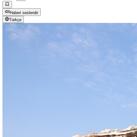
Haberi seslendir
Türkçe