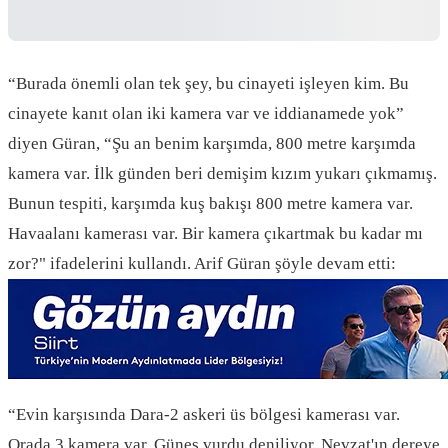
“Burada önemli olan tek şey, bu cinayeti işleyen kim. Bu
cinayete kanıt olan iki kamera var ve iddianamede yok”
diyen Güran, “Şu an benim karşımda, 800 metre karşımda
kamera var. İlk günden beri demişim kızım yukarı çıkmamış.
Bunun tespiti, karşımda kuş bakışı 800 metre kamera var.
Havaalanı kamerası var. Bir kamera çıkartmak bu kadar mı
zor?" ifadelerini kullandı. Arif Güran şöyle devam etti:
“Evin karşısında Dara-2 askeri üs bölgesi kamerası var.
Orada 3 kamera var. Güneş vurdu deniliyor. Nevzat'ın dereye