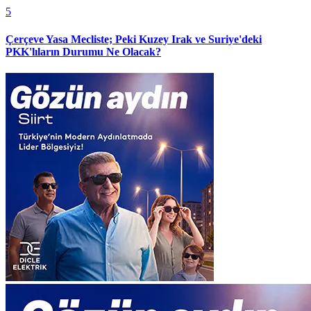
5
Çerçeve Yasa Mecliste; Peki Kuzey Irak ve Suriye'deki
PKK'lıların Durumu Ne Olacak?